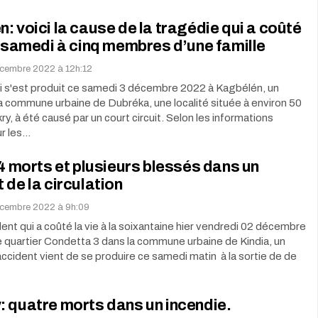
: voici la cause de la tragédie qui a coûté
e samedi à cinq membres d’une famille
cembre 2022 à 12h:12
i s'est produit ce samedi 3 décembre 2022 à Kagbélén, un
la commune urbaine de Dubréka, une localité située à environ 50
y, à été causé par un court circuit. Selon les informations
ur les…
 4 morts et plusieurs blessés dans un
 de la circulation
écembre 2022 à 9h:09
dent qui a coûté la vie à la soixantaine hier vendredi 02 décembre
 quartier Condetta 3 dans la commune urbaine de Kindia, un
accident vient de se produire ce samedi matin à la sortie de de
 quatre morts dans un incendie.