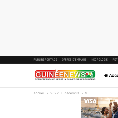
PUBLIREPORTAGE
OFFRES D’EMPLOIS
NÉCROLOGIE
PET
Accu
Accueil
2022
décembre
3
Intervi