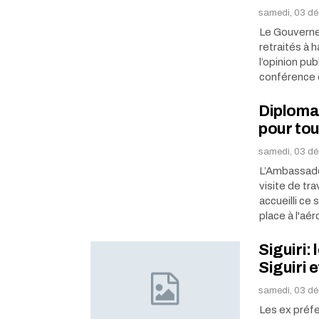
samedi, 03 d
Le Gouverne
retraités à 
l’opinion pu
conférence
Diploma
pour tou
samedi, 03 d
L’Ambassade
visite de tr
accueilli ce
place à l'aé
Siguiri:
Siguiri 
samedi, 03 dé
Les ex préf