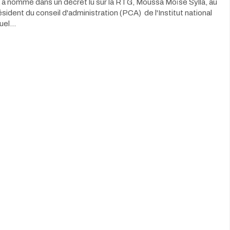
 nommé dans un décret lu sur la RTG, Moussa Moïse Sylla, au
sident du conseil d'administration (PCA) de l'Institut national
suel…