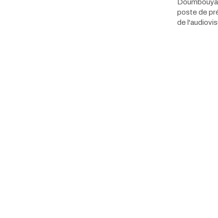
Doumbouya a
poste de pré
de l'audiovi