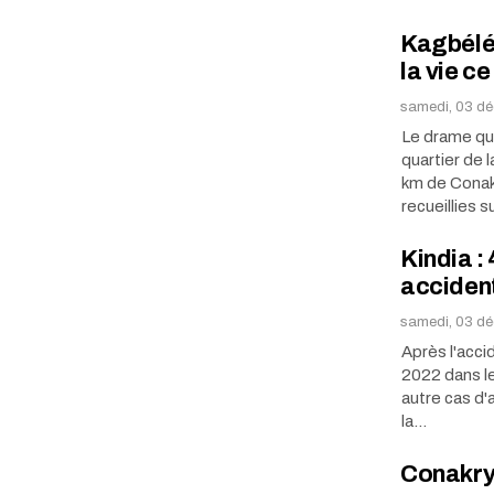
Kagbélén
la vie c
samedi, 03 dé
Le drame qu
quartier de 
km de Conakr
recueillies s
Kindia :
accident
samedi, 03 d
Après l'acci
2022 dans le
autre cas d'
la…
Conakry: