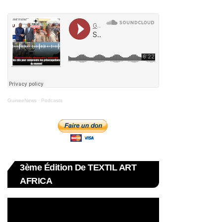
GuineeNews
·
Podcasts
3ème Édition De TEXTIL ART
AFRICA