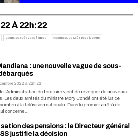
22 À 22h:22
JEUDI, 06 AOÛT 2026 À 0H:00
MERCREDI, 05 AOÛT 2026 À 0H:00
Mandiana : une nouvelle vague de sous-
 débarqués
écembre 2022 à 22h:22
de l’Administration du territoire vient de révoquer de nouveaux
. Les deux arrêtés du ministre Mory Condé ont été lus ce
embre à la télévision nationale. Dans le premier arrêté de
qui concerne…
sation des pensions : le Directeur général
SS justifie la décision