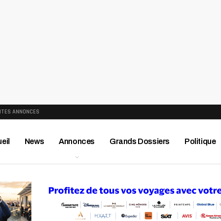
ITES ANNONCES
eil
News
Annonces
Grands Dossiers
Politique
ews
Publireportage
Région
Sport
Le Monde