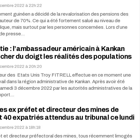
écembre 2022 à 22h:22
ment guinéen a décidé de la revalorisation des pensions des
hauteur de 70%. Ce qui a été fortement salué au niveau de
blique, mais surtout par les personnes concernées. Lors d’une
 de presse…
tie : l’ambassadeur américain à Kankan
cher du doigt les réalités des populations
écembre 2022 à 20h:20
ur des Etats Unis Troy FITRELL effectue en ce moment une
avail dans la région administrative de Kankan. Après avoir été
 samedi 3 décembre 2022 par les autorités administratives de la
roport…
 les ex préfet et directeur des mines de
et 40 expatriés attendus au tribunal ce lundi
cembre 2022 à 18h:18
et et directeur préfectoral des mines, tous récemment limogés