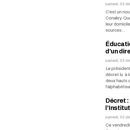
samedi, 03 d
C’est un nou
Conakry. Qua
leur domicile
sources…
Éducatio
d’un dir
samedi, 03 d
Le président
décret lu à
deux hauts c
l'alphabétis
Décret 
l’Instit
samedi, 03 d
Ce vendredi 