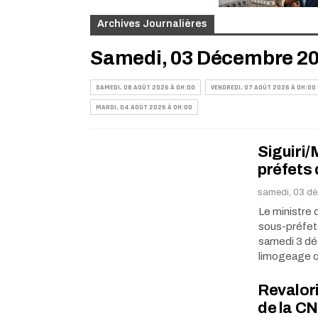
Archives Journalières
Samedi, 03 Décembre 20
SAMEDI, 08 AOÛT 2026 À 0H:00
VENDREDI, 07 AOÛT 2026 À 0H:00
MARDI, 04 AOÛT 2026 À 0H:00
Siguiri/
préfets
samedi, 03 d
Le ministre 
sous-préfets
samedi 3 déc
limogeage 
Revalori
de la CN