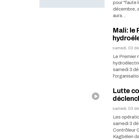
pour "faute l
décembre, a-
aura…
Mali: le
hydroél
samedi, 03 dé
Le Premier m
hydroélectri
samedi 3 dé
l'organisati
Lutte co
déclench
samedi, 03 dé
Les opérati
samedi 3 déc
Contrôleur G
Kagbélen da