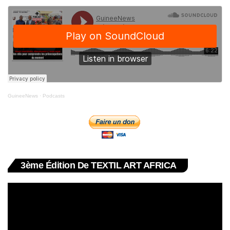
GuineeNews
·
Podcasts
3ème Édition De TEXTIL ART AFRICA