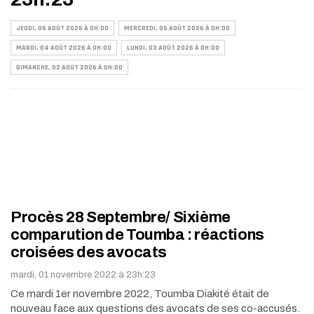
JEUDI, 06 AOÛT 2026 À 0H:00
MERCREDI, 05 AOÛT 2026 À 0H:00
MARDI, 04 AOÛT 2026 À 0H:00
LUNDI, 03 AOÛT 2026 À 0H:00
DIMANCHE, 02 AOÛT 2026 À 0H:00
Procès 28 Septembre/ Sixième
comparution de Toumba : réactions
croisées des avocats
mardi, 01 novembre 2022 à 23h:23
Ce mardi 1er novembre 2022, Toumba Diakité était de
nouveau face aux questions des avocats de ses co-accusés.