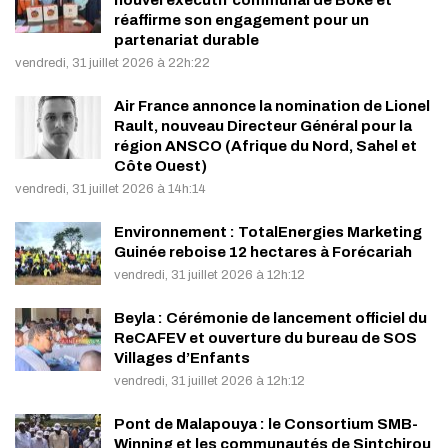
réaffirme son engagement pour un
partenariat durable
vendredi, 31 juillet 2026 à 22h:22
Air France annonce la nomination de Lionel
Rault, nouveau Directeur Général pour la
région ANSCO (Afrique du Nord, Sahel et
Côte Ouest)
vendredi, 31 juillet 2026 à 14h:14
Environnement : TotalEnergies Marketing
Guinée reboise 12 hectares à Forécariah
vendredi, 31 juillet 2026 à 12h:12
Beyla : Cérémonie de lancement officiel du
ReCAFEV et ouverture du bureau de SOS
Villages d’Enfants
vendredi, 31 juillet 2026 à 12h:12
Pont de Malapouya : le Consortium SMB-
Winning et les communautés de Sintchirou