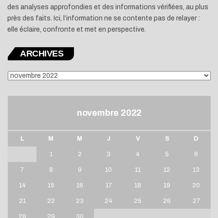
des analyses approfondies et des informations vérifiées, au plus
près des faits. Ici, l’information ne se contente pas de relayer :
elle éclaire, confronte et met en perspective.
ARCHIVES
ARCHIVES
novembre 2022
L
M
M
J
V
S
D
1
2
3
4
5
6
7
8
9
10
11
12
13
14
15
16
17
18
19
20
21
22
23
24
25
26
27
28
29
30