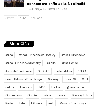
connectent enfin Boké à Télimélé
jeudi, 30 juillet 2026 à 18h:18
PRÉC.
SUIV.
1 De 658
Mots-Clés
Africa
africa Guinéeenews Conakry
Africa Guinéenews
Africa Guinéenews Conakry
Afrique
Alpha Conde
Assemblée nationale
CEDEAO
cellou dalein
CNRD
colonel Mamadi Doumbouya
Conakry
Covid-19
Crief
culture
Elections
FNDC
Football
gouvernement
Guineenews
Guinée
justice
Kankan
Kassory Fofana
Kindia
Labe
Lélouma
mali
Mamadi Doumbouya