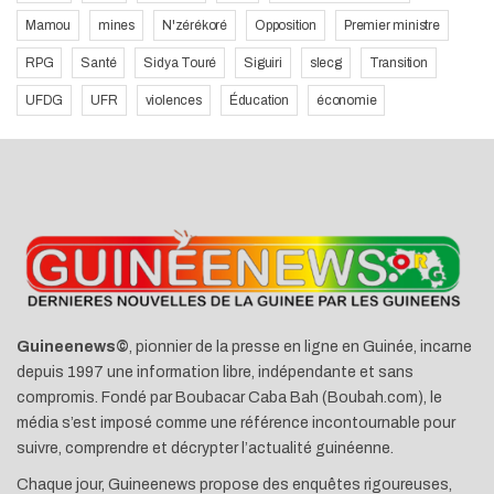
Mamou
mines
N'zérékoré
Opposition
Premier ministre
RPG
Santé
Sidya Touré
Siguiri
slecg
Transition
UFDG
UFR
violences
Éducation
économie
Guineenews©
, pionnier de la presse en ligne en Guinée, incarne
depuis 1997 une information libre, indépendante et sans
compromis. Fondé par Boubacar Caba Bah (Boubah.com), le
média s’est imposé comme une référence incontournable pour
suivre, comprendre et décrypter l’actualité guinéenne.
Chaque jour, Guineenews propose des enquêtes rigoureuses,