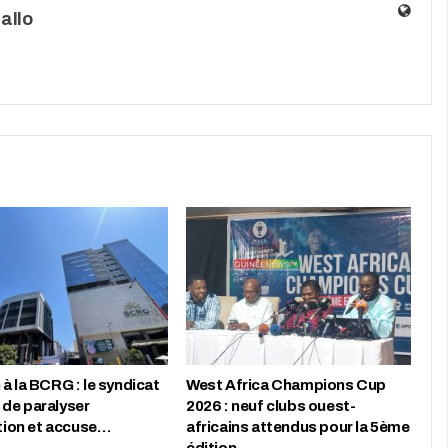
allo
à la BCRG : le syndicat
West Africa Champions Cup
de paralyser
2026 : neuf clubs ouest-
ution et accuse…
africains attendus pour la 5ème
édition