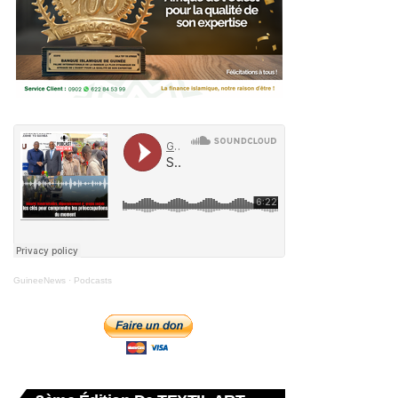
GuineeNews
·
Podcasts