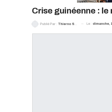
Crise guinéenne : l
Le :
dimanche, 1
Publié Par :
Thierno Souleymane Diallo