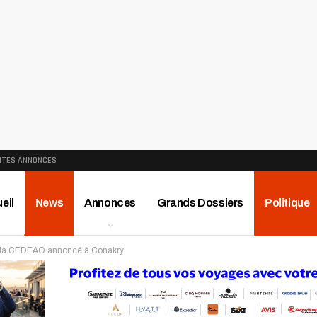
ITES ANNONCES
eil
News
Annonces
Grands Dossiers
Politique
de la CEDEAO annoncé à Conakry
ews
Publireportage
Région
Sport
Le Monde