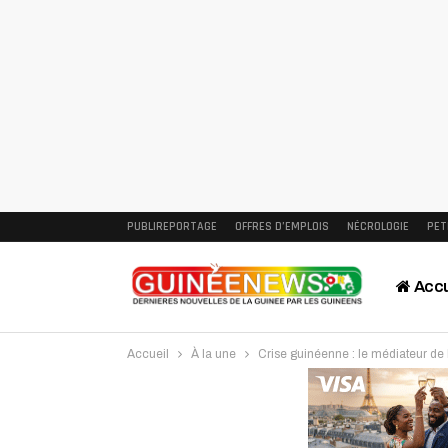
PUBLIREPORTAGE
OFFRES D’EMPLOIS
NÉCROLOGIE
PET
Accu
Accueil
À la une
Crise guinéenne : le médiateur 
Intervi