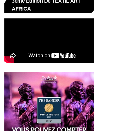
3ème Édition De TEXTIL ART
AFRICA