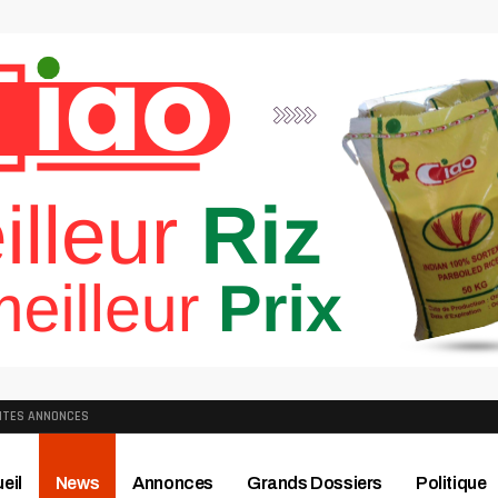
ITES ANNONCES
eil
News
Annonces
Grands Dossiers
Politique