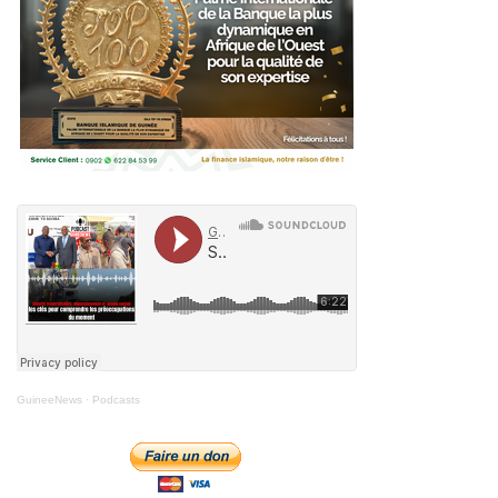
GuineeNews
·
Podcasts