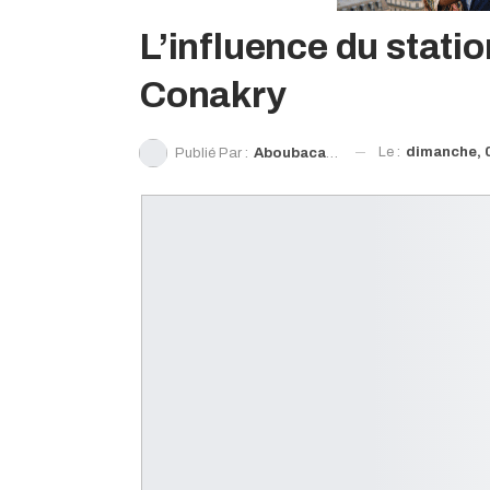
L’influence du stat
Conakry
Le :
dimanche, 0
Publié Par :
Aboubacar Fofana