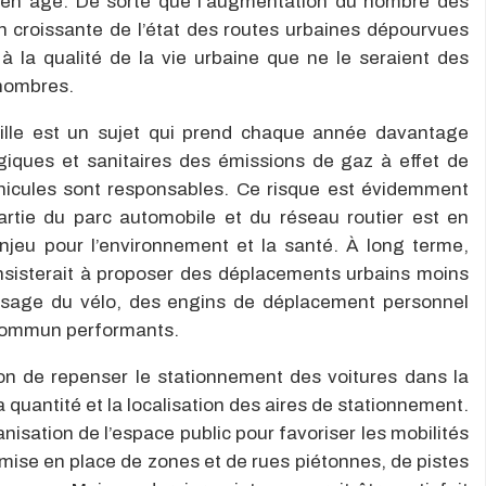
oyen âge. De sorte que l’augmentation du nombre des
ion croissante de l’état des routes urbaines dépourvues
à la qualité de la vie urbaine que ne le seraient des
 nombres.
 ville est un sujet qui prend chaque année davantage
giques et sanitaires des émissions de gaz à effet de
véhicules sont responsables. Ce risque est évidemment
rtie du parc automobile et du réseau routier est en
njeu pour l’environnement et la santé. À long terme,
consisterait à proposer des déplacements urbains moins
l’usage du vélo, des engins de déplacement personnel
 commun performants.
tion de repenser le stationnement des voitures dans la
 quantité et la localisation des aires de stationnement.
ganisation de l’espace public pour favoriser les mobilités
a mise en place de zones et de rues piétonnes, de pistes