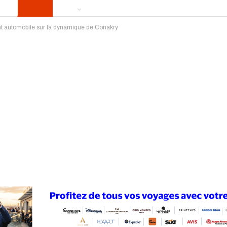
nt automobile sur la dynamique de Conakry
ews
Publireportage
Région
Sport
Le Monde