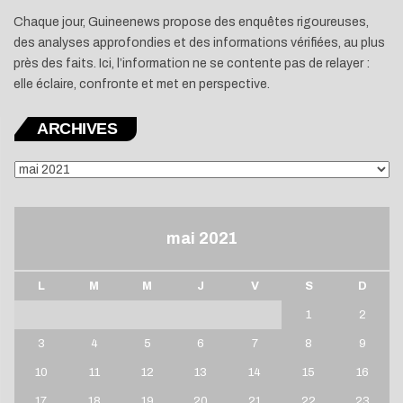
Chaque jour, Guineenews propose des enquêtes rigoureuses,
des analyses approfondies et des informations vérifiées, au plus
près des faits. Ici, l’information ne se contente pas de relayer :
elle éclaire, confronte et met en perspective.
ARCHIVES
ARCHIVES
mai 2021
L
M
M
J
V
S
D
1
2
3
4
5
6
7
8
9
10
11
12
13
14
15
16
17
18
19
20
21
22
23