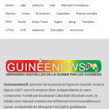
Kindia
Labe
Lélouma
mali
Mamadi Doumbouya
Mamou
mines
N'zérékoré
Opposition
Premier ministre
RPG
Santé
Sidya Touré
Siguiri
slecg
Transition
UFDG
UFR
violences
Éducation
économie
Guineenews©
, pionnier de la presse en ligne en Guinée, incarne
depuis 1997 une information libre, indépendante et sans
compromis. Fondé par Boubacar Caba Bah (Boubah.com), le
média s’est imposé comme une référence incontournable pour
suivre, comprendre et décrypter l’actualité guinéenne.