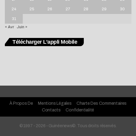
24
25
26
27
28
29
30
31
« Avr
Juin »
Télécharger L’appli Mobile
À Propos De
Mentions Légales
Charte Des Commentaires
Contacts
Confidentialité
©1997 - 2026 - Guinéenews©. Tous droits réservés.