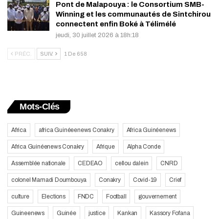
Pont de Malapouya : le Consortium SMB-
Winning et les communautés de Sintchirou
connectent enfin Boké à Télimélé
jeudi, 30 juillet 2026 à 18h:18
PRÉC.
SUIV.
1 De 658
Mots-Clés
Africa
africa Guinéeenews Conakry
Africa Guinéenews
Africa Guinéenews Conakry
Afrique
Alpha Conde
Assemblée nationale
CEDEAO
cellou dalein
CNRD
colonel Mamadi Doumbouya
Conakry
Covid-19
Crief
culture
Elections
FNDC
Football
gouvernement
Guineenews
Guinée
justice
Kankan
Kassory Fofana