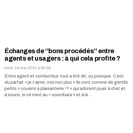
Échanges de ‘’bons procédés’’ entre
agents et usagers : à qui cela profite ?
lundi, 24 mai 2021 à 8h:08
Entre agent et conducteur, tout a été dit, ou presque. C’est
du parfait « je t’aime, moi non plus » Ils sont comme de gentils
petits « cousins à plaisanterie !? » qui adorent jouer à chat et
à souris, si ce n’est au « soumbara » et à la…