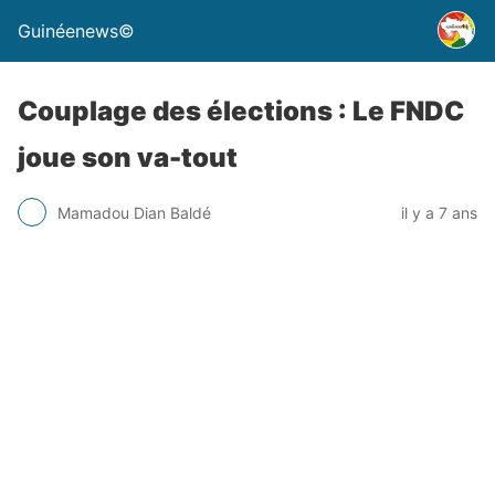
Guinéenews©
Couplage des élections : Le FNDC
joue son va-tout
Mamadou Dian Baldé
il y a 7 ans