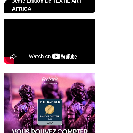
3ème Édition De TEXTIL ART
AFRICA