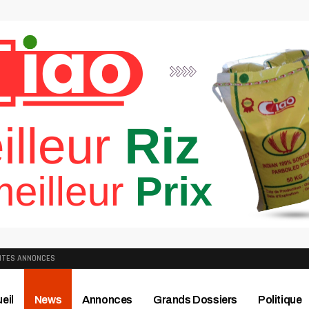
ITES ANNONCES
eil
News
Annonces
Grands Dossiers
Politique