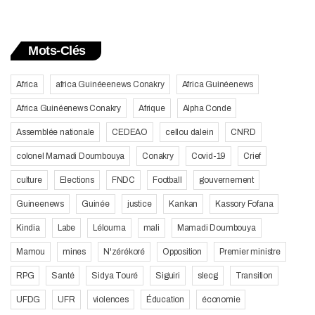
Mots-Clés
Africa
africa Guinéeenews Conakry
Africa Guinéenews
Africa Guinéenews Conakry
Afrique
Alpha Conde
Assemblée nationale
CEDEAO
cellou dalein
CNRD
colonel Mamadi Doumbouya
Conakry
Covid-19
Crief
culture
Elections
FNDC
Football
gouvernement
Guineenews
Guinée
justice
Kankan
Kassory Fofana
Kindia
Labe
Lélouma
mali
Mamadi Doumbouya
Mamou
mines
N'zérékoré
Opposition
Premier ministre
RPG
Santé
Sidya Touré
Siguiri
slecg
Transition
UFDG
UFR
violences
Éducation
économie