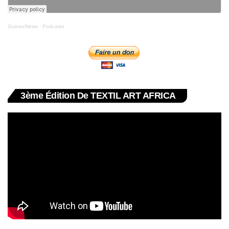
GuineeNews
·
Podcasts
3ème Édition De TEXTIL ART AFRICA