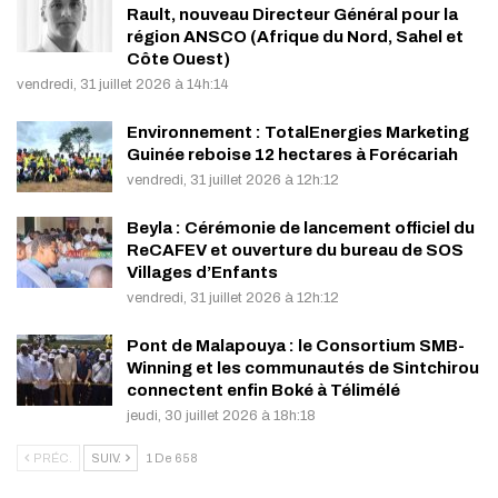
Rault, nouveau Directeur Général pour la
région ANSCO (Afrique du Nord, Sahel et
Côte Ouest)
vendredi, 31 juillet 2026 à 14h:14
Environnement : TotalEnergies Marketing
Guinée reboise 12 hectares à Forécariah
vendredi, 31 juillet 2026 à 12h:12
Beyla : Cérémonie de lancement officiel du
ReCAFEV et ouverture du bureau de SOS
Villages d’Enfants
vendredi, 31 juillet 2026 à 12h:12
Pont de Malapouya : le Consortium SMB-
Winning et les communautés de Sintchirou
connectent enfin Boké à Télimélé
jeudi, 30 juillet 2026 à 18h:18
PRÉC.
SUIV.
1 De 658