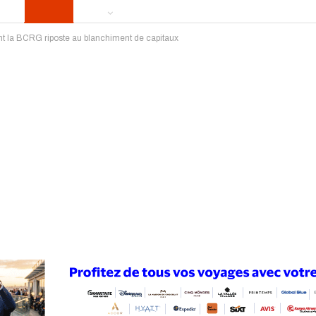
t la BCRG riposte au blanchiment de capitaux
ews
Publireportage
Région
Sport
Le Monde