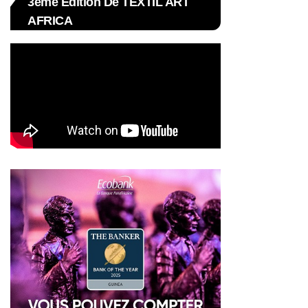
3ème Édition De TEXTIL ART
AFRICA