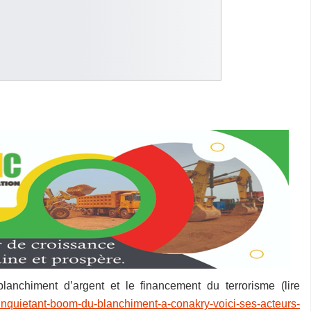
lanchiment d’argent et le financement du terrorisme (lire
inquietant-boom-du-blanchiment-a-conakry-voici-ses-acteurs-