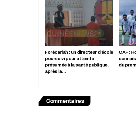
Forécariah : un directeur d’école
CAF : H
poursuivi pour atteinte
connais
présumée à la santé publique,
du premi
après la…
Commentaires