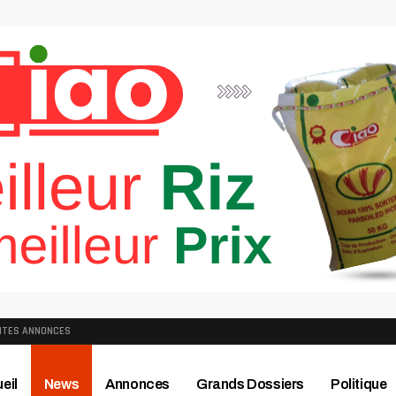
ITES ANNONCES
eil
News
Annonces
Grands Dossiers
Politique