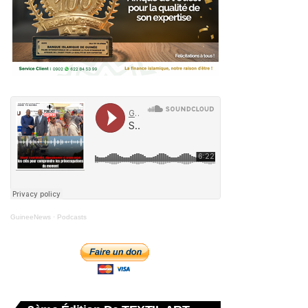
GuineeNews
·
Podcasts