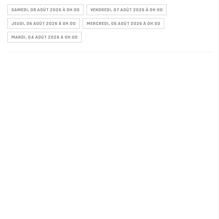
SAMEDI, 08 AOÛT 2026 À 0H:00
VENDREDI, 07 AOÛT 2026 À 0H:00
JEUDI, 06 AOÛT 2026 À 0H:00
MERCREDI, 05 AOÛT 2026 À 0H:00
MARDI, 04 AOÛT 2026 À 0H:00