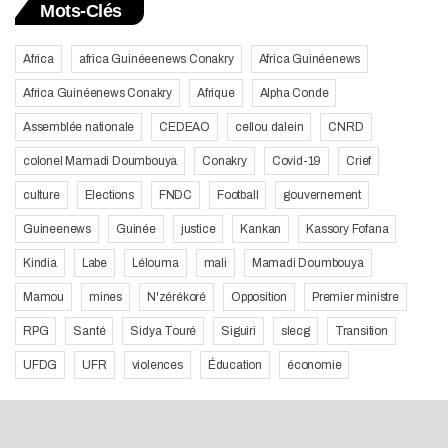
Mots-Clés
Africa
africa Guinéeenews Conakry
Africa Guinéenews
Africa Guinéenews Conakry
Afrique
Alpha Conde
Assemblée nationale
CEDEAO
cellou dalein
CNRD
colonel Mamadi Doumbouya
Conakry
Covid-19
Crief
culture
Elections
FNDC
Football
gouvernement
Guineenews
Guinée
justice
Kankan
Kassory Fofana
Kindia
Labe
Lélouma
mali
Mamadi Doumbouya
Mamou
mines
N'zérékoré
Opposition
Premier ministre
RPG
Santé
Sidya Touré
Siguiri
slecg
Transition
UFDG
UFR
violences
Éducation
économie