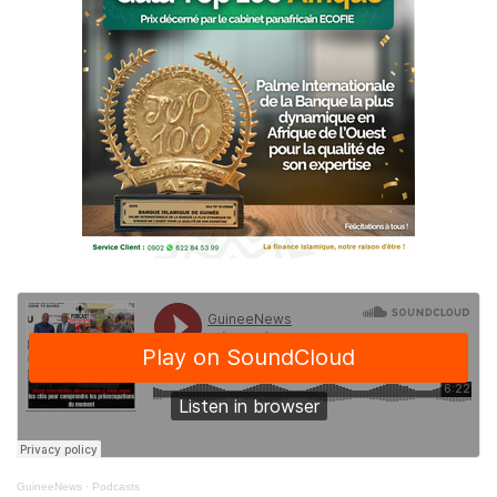
GuineeNews
·
Podcasts