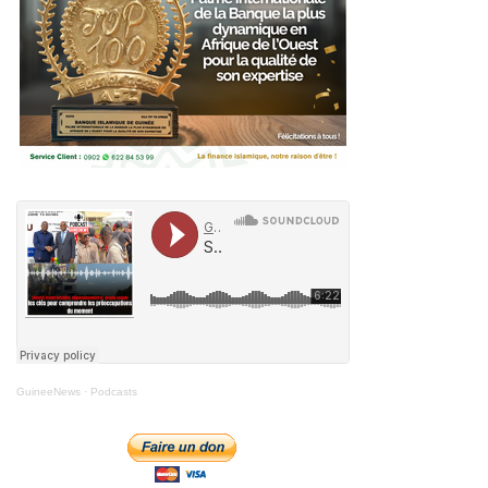
GuineeNews
·
Podcasts