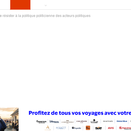
de résister à la politique politicienne des acteurs politiques
ews
Publireportage
Région
Sport
Le Monde