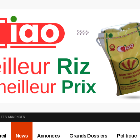
ITES ANNONCES
eil
News
Annonces
Grands Dossiers
Politique