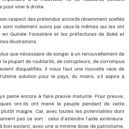
 pour virer à droite.
le non-respect des prétendus accords récemment scellés
ne sont nullement suivis par ceux-là mêmes qui les ont
en Guinée Forestière et les préfectures de Boké et
es illustrations.
ue plus que nécessaire de songer à un renouvellement de
r la plupart de roublards, de corrupteurs, de corrompus
soient disqualifiés. Il nous faut une nouvelle race de
ultime solution pour le pays, du moins, s’il aspire à
ys peine encore à faire preuve maturité. Pour preuve,
tiques ont-ils ont mené le peuple pendant de cette
lutôt maigre. Car, avec toutes les potentialités dont
iment pas ce sort : celui d’attendre l’aide extérieure.
à bon escient, avec une si minime dose de patriotisme,