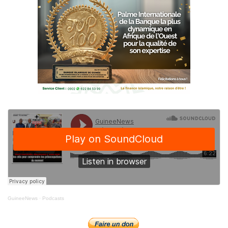
GuineeNews
·
Podcasts