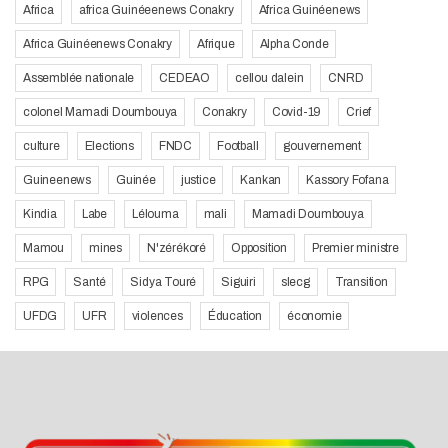
Africa
africa Guinéeenews Conakry
Africa Guinéenews
Africa Guinéenews Conakry
Afrique
Alpha Conde
Assemblée nationale
CEDEAO
cellou dalein
CNRD
colonel Mamadi Doumbouya
Conakry
Covid-19
Crief
culture
Elections
FNDC
Football
gouvernement
Guineenews
Guinée
justice
Kankan
Kassory Fofana
Kindia
Labe
Lélouma
mali
Mamadi Doumbouya
Mamou
mines
N'zérékoré
Opposition
Premier ministre
RPG
Santé
Sidya Touré
Siguiri
slecg
Transition
UFDG
UFR
violences
Éducation
économie