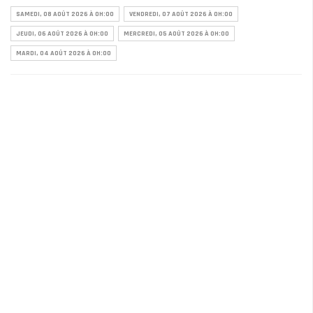
SAMEDI, 08 AOÛT 2026 À 0H:00
VENDREDI, 07 AOÛT 2026 À 0H:00
JEUDI, 06 AOÛT 2026 À 0H:00
MERCREDI, 05 AOÛT 2026 À 0H:00
MARDI, 04 AOÛT 2026 À 0H:00