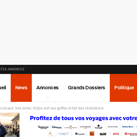
ITES ANNONCES
eil
News
Annonces
Grands Dossiers
Politique
 locaux: très amer, Sidya sort ses griffes et fait des révélations
ews
Publireportage
Région
Sport
Le Monde