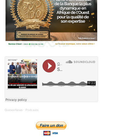
GuineeNews
·
Podcasts