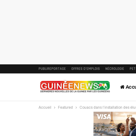
PUBLIREPORTAGE
OFFRES D’EMPLOIS
NÉCROLOGIE
PET
Accu
Accueil
Featured
Couacs dans l’installation des élus
Intervi