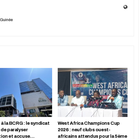
 Guinée
à la BCRG : le syndicat
West Africa Champions Cup
de paralyser
2026 : neuf clubs ouest-
ution et accuse…
africains attendus pour la 5ème