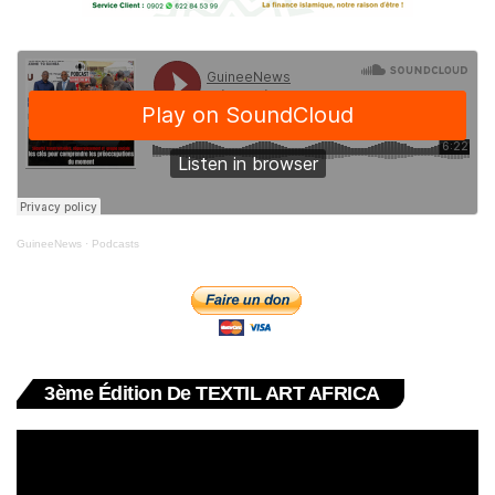
GuineeNews
·
Podcasts
3ème Édition De TEXTIL ART AFRICA