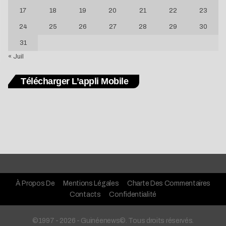
17
18
19
20
21
22
23
24
25
26
27
28
29
30
31
« Juil
Télécharger L’appli Mobile
À Propos De
Mentions Légales
Charte Des Commentaires
Contacts
Confidentialité
©1997 - 2026 - Guinéenews©. Tous droits réservés.