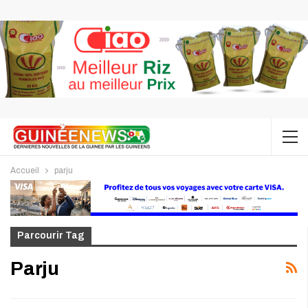
Accueil
parju
Parcourir Tag
Parju