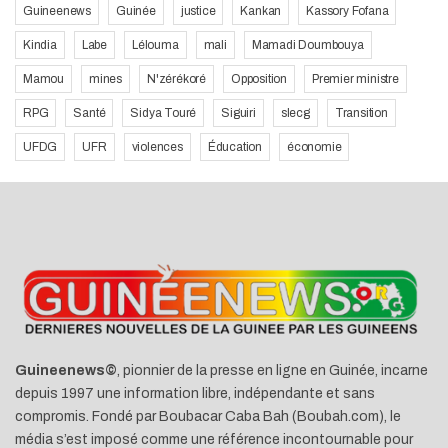
Guineenews
Guinée
justice
Kankan
Kassory Fofana
Kindia
Labe
Lélouma
mali
Mamadi Doumbouya
Mamou
mines
N'zérékoré
Opposition
Premier ministre
RPG
Santé
Sidya Touré
Siguiri
slecg
Transition
UFDG
UFR
violences
Éducation
économie
Guineenews©
, pionnier de la presse en ligne en Guinée, incarne
depuis 1997 une information libre, indépendante et sans
compromis. Fondé par Boubacar Caba Bah (Boubah.com), le
média s’est imposé comme une référence incontournable pour