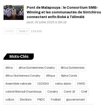
Pont de Malapouya : le Consortium SMB-
Winning et les communautés de Sintchirou
connectent enfin Boké à Télimélé
jeudi, 30 juillet 2026 à 18h:18
PRÉC.
SUIV.
1 De 658
Mots-Clés
Africa
africa Guinéeenews Conakry
Africa Guinéenews
Africa Guinéenews Conakry
Afrique
Alpha Conde
Assemblée nationale
CEDEAO
cellou dalein
CNRD
colonel Mamadi Doumbouya
Conakry
Covid-19
Crief
culture
Elections
FNDC
Football
gouvernement