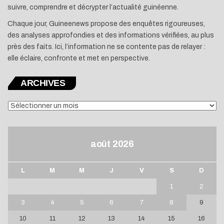
suivre, comprendre et décrypter l’actualité guinéenne.
Chaque jour, Guineenews propose des enquêtes rigoureuses,
des analyses approfondies et des informations vérifiées, au plus
près des faits. Ici, l’information ne se contente pas de relayer :
elle éclaire, confronte et met en perspective.
ARCHIVES
ARCHIVES
août 2026
L
M
M
J
V
S
D
1
2
3
4
5
6
7
8
9
10
11
12
13
14
15
16