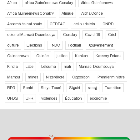
Africa
africa Guinéeenews Conakry
Africa Guinéenews
Africa Guinéenews Conakry
Afrique
Alpha Conde
Assemblée nationale
CEDEAO
cellou dalein
CNRD
colonel Mamadi Doumbouya
Conakry
Covid-19
Crief
culture
Elections
FNDC
Football
gouvernement
Guineenews
Guinée
justice
Kankan
Kassory Fofana
Kindia
Labe
Lélouma
mali
Mamadi Doumbouya
Mamou
mines
N'zérékoré
Opposition
Premier ministre
RPG
Santé
Sidya Touré
Siguiri
slecg
Transition
UFDG
UFR
violences
Éducation
économie