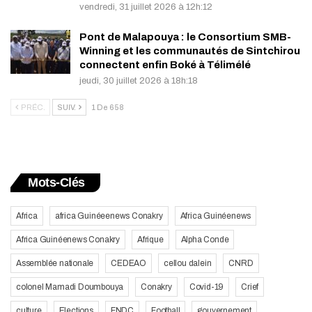
vendredi, 31 juillet 2026 à 12h:12
Pont de Malapouya : le Consortium SMB-
Winning et les communautés de Sintchirou
connectent enfin Boké à Télimélé
jeudi, 30 juillet 2026 à 18h:18
PRÉC.
SUIV.
1 De 658
Mots-Clés
Africa
africa Guinéeenews Conakry
Africa Guinéenews
Africa Guinéenews Conakry
Afrique
Alpha Conde
Assemblée nationale
CEDEAO
cellou dalein
CNRD
colonel Mamadi Doumbouya
Conakry
Covid-19
Crief
culture
Elections
FNDC
Football
gouvernement