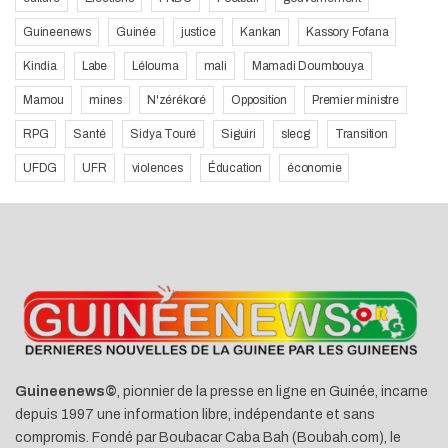
Guineenews
Guinée
justice
Kankan
Kassory Fofana
Kindia
Labe
Lélouma
mali
Mamadi Doumbouya
Mamou
mines
N'zérékoré
Opposition
Premier ministre
RPG
Santé
Sidya Touré
Siguiri
slecg
Transition
UFDG
UFR
violences
Éducation
économie
Guineenews©
, pionnier de la presse en ligne en Guinée, incarne
depuis 1997 une information libre, indépendante et sans
compromis. Fondé par Boubacar Caba Bah (Boubah.com), le