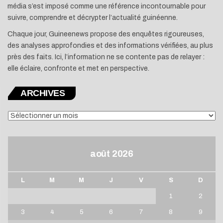
média s’est imposé comme une référence incontournable pour
suivre, comprendre et décrypter l’actualité guinéenne.
Chaque jour, Guineenews propose des enquêtes rigoureuses,
des analyses approfondies et des informations vérifiées, au plus
près des faits. Ici, l’information ne se contente pas de relayer :
elle éclaire, confronte et met en perspective.
ARCHIVES
ARCHIVES
août 2026
L
M
M
J
V
S
D
1
2
3
4
5
6
7
8
9