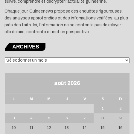
suivre, comprendre et décrypter l’actualité guinéenne.
Chaque jour, Guineenews propose des enquêtes rigoureuses,
des analyses approfondies et des informations vérifiées, au plus
près des faits. Ici, l’information ne se contente pas de relayer :
elle éclaire, confronte et met en perspective.
ARCHIVES
ARCHIVES
août 2026
L
M
M
J
V
S
D
1
2
3
4
5
6
7
8
9
10
11
12
13
14
15
16