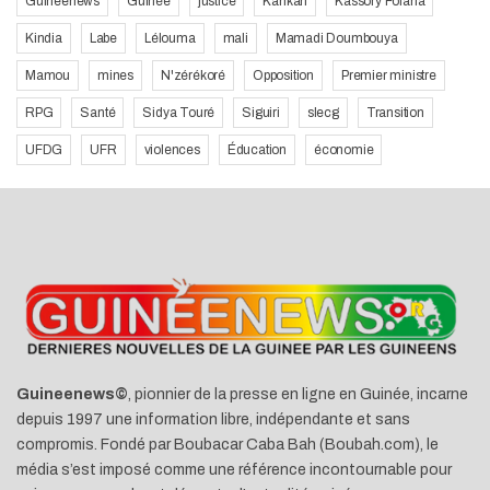
Guineenews
Guinée
justice
Kankan
Kassory Fofana
Kindia
Labe
Lélouma
mali
Mamadi Doumbouya
Mamou
mines
N'zérékoré
Opposition
Premier ministre
RPG
Santé
Sidya Touré
Siguiri
slecg
Transition
UFDG
UFR
violences
Éducation
économie
Guineenews©
, pionnier de la presse en ligne en Guinée, incarne
depuis 1997 une information libre, indépendante et sans
compromis. Fondé par Boubacar Caba Bah (Boubah.com), le
média s’est imposé comme une référence incontournable pour