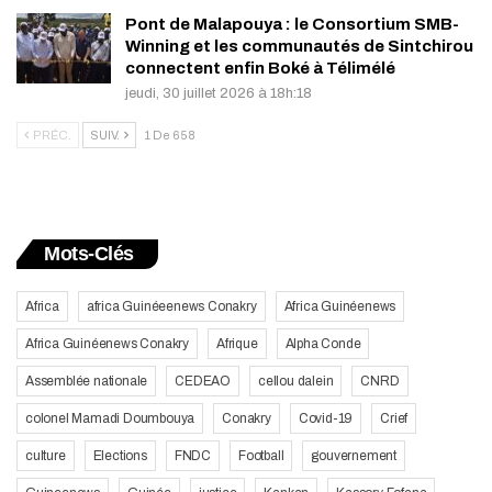
Pont de Malapouya : le Consortium SMB-
Winning et les communautés de Sintchirou
connectent enfin Boké à Télimélé
jeudi, 30 juillet 2026 à 18h:18
PRÉC.
SUIV.
1 De 658
Mots-Clés
Africa
africa Guinéeenews Conakry
Africa Guinéenews
Africa Guinéenews Conakry
Afrique
Alpha Conde
Assemblée nationale
CEDEAO
cellou dalein
CNRD
colonel Mamadi Doumbouya
Conakry
Covid-19
Crief
culture
Elections
FNDC
Football
gouvernement