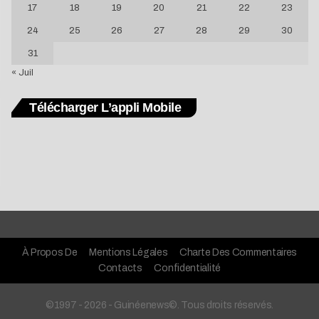
17
18
19
20
21
22
23
24
25
26
27
28
29
30
31
« Juil
Télécharger L’appli Mobile
À Propos De
Mentions Légales
Charte Des Commentaires
Contacts
Confidentialité
©1997 - 2026 - Guinéenews©. Tous droits réservés.