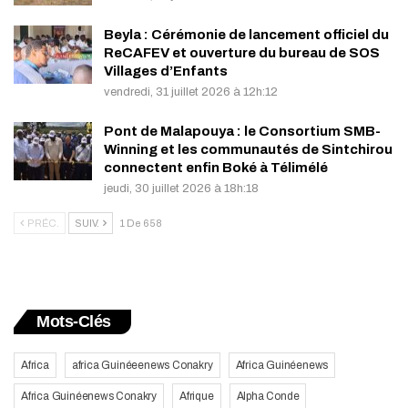
Beyla : Cérémonie de lancement officiel du
ReCAFEV et ouverture du bureau de SOS
Villages d’Enfants
vendredi, 31 juillet 2026 à 12h:12
Pont de Malapouya : le Consortium SMB-
Winning et les communautés de Sintchirou
connectent enfin Boké à Télimélé
jeudi, 30 juillet 2026 à 18h:18
PRÉC.
SUIV.
1 De 658
Mots-Clés
Africa
africa Guinéeenews Conakry
Africa Guinéenews
Africa Guinéenews Conakry
Afrique
Alpha Conde