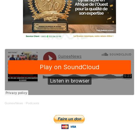
GuineeNews
·
Podcasts