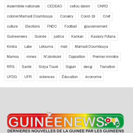
Assemblée nationale
CEDEAO
cellou dalein
CNRD
colonel Mamadi Doumbouya
Conakry
Covid-19
Crief
culture
Elections
FNDC
Football
gouvernement
Guineenews
Guinée
justice
Kankan
Kassory Fofana
Kindia
Labe
Lélouma
mali
Mamadi Doumbouya
Mamou
mines
N'zérékoré
Opposition
Premier ministre
RPG
Santé
Sidya Touré
Siguiri
slecg
Transition
UFDG
UFR
violences
Éducation
économie