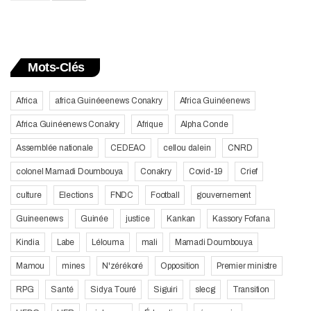
Mots-Clés
Africa
africa Guinéeenews Conakry
Africa Guinéenews
Africa Guinéenews Conakry
Afrique
Alpha Conde
Assemblée nationale
CEDEAO
cellou dalein
CNRD
colonel Mamadi Doumbouya
Conakry
Covid-19
Crief
culture
Elections
FNDC
Football
gouvernement
Guineenews
Guinée
justice
Kankan
Kassory Fofana
Kindia
Labe
Lélouma
mali
Mamadi Doumbouya
Mamou
mines
N'zérékoré
Opposition
Premier ministre
RPG
Santé
Sidya Touré
Siguiri
slecg
Transition