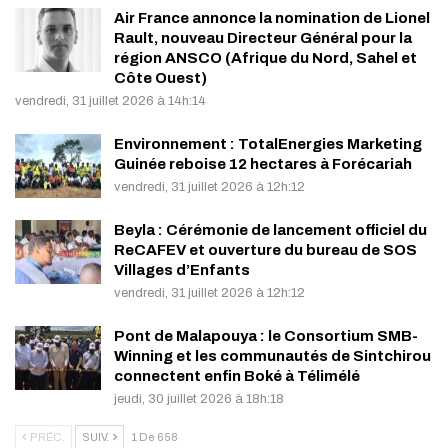
Air France annonce la nomination de Lionel
Rault, nouveau Directeur Général pour la
région ANSCO (Afrique du Nord, Sahel et
Côte Ouest)
vendredi, 31 juillet 2026 à 14h:14
Environnement : TotalEnergies Marketing
Guinée reboise 12 hectares à Forécariah
vendredi, 31 juillet 2026 à 12h:12
Beyla : Cérémonie de lancement officiel du
ReCAFEV et ouverture du bureau de SOS
Villages d’Enfants
vendredi, 31 juillet 2026 à 12h:12
Pont de Malapouya : le Consortium SMB-
Winning et les communautés de Sintchirou
connectent enfin Boké à Télimélé
jeudi, 30 juillet 2026 à 18h:18
PRÉC.
SUIV.
1 De 658