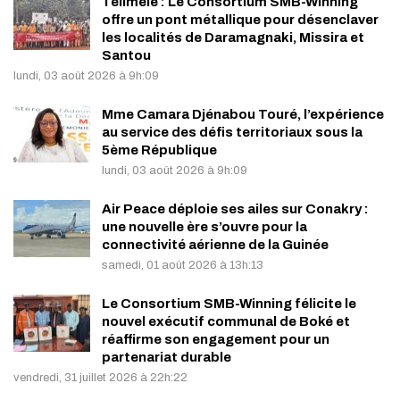
Télimélé : Le Consortium SMB-Winning
offre un pont métallique pour désenclaver
les localités de Daramagnaki, Missira et
Santou
lundi, 03 août 2026 à 9h:09
Mme Camara Djénabou Touré, l’expérience
au service des défis territoriaux sous la
5ème République
lundi, 03 août 2026 à 9h:09
Air Peace déploie ses ailes sur Conakry :
une nouvelle ère s’ouvre pour la
connectivité aérienne de la Guinée
samedi, 01 août 2026 à 13h:13
Le Consortium SMB-Winning félicite le
nouvel exécutif communal de Boké et
réaffirme son engagement pour un
partenariat durable
vendredi, 31 juillet 2026 à 22h:22