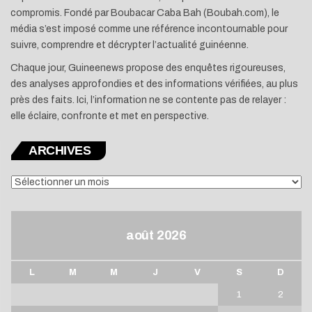
compromis. Fondé par Boubacar Caba Bah (Boubah.com), le
média s’est imposé comme une référence incontournable pour
suivre, comprendre et décrypter l’actualité guinéenne.
Chaque jour, Guineenews propose des enquêtes rigoureuses,
des analyses approfondies et des informations vérifiées, au plus
près des faits. Ici, l’information ne se contente pas de relayer :
elle éclaire, confronte et met en perspective.
ARCHIVES
ARCHIVES
août 2026
L
M
M
J
V
S
D
1
2