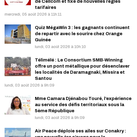
de Cellcom et fixe de nouvelles règles
tarifaires
mercredi, 05 août 2026 à 11h:11
Quiz MégaWin 3 : les gagnants continuent
de repartir avec le sourire chez Orange
Guinée
lundi, 03 août 2026 à 10h:10
Télimélé : Le Consortium SMB-Winning
offre un pont métallique pour désenclaver
les localités de Daramagnaki, Missira et
Santou
lundi, 03 août 2026 à 9h:09
Mme Camara Djénabou Touré, l’expérience
au service des défis territoriaux sous la
5ème République
lundi, 03 août 2026 à 9h:09
Air Peace déploie ses ailes sur Conakry :
une nouvelle ère s’ouvre pour la