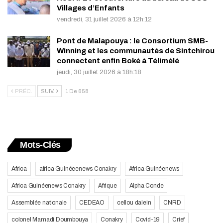
Villages d’Enfants
vendredi, 31 juillet 2026 à 12h:12
Pont de Malapouya : le Consortium SMB-
Winning et les communautés de Sintchirou
connectent enfin Boké à Télimélé
jeudi, 30 juillet 2026 à 18h:18
PRÉC.
SUIV.
1 De 658
Mots-Clés
Africa
africa Guinéeenews Conakry
Africa Guinéenews
Africa Guinéenews Conakry
Afrique
Alpha Conde
Assemblée nationale
CEDEAO
cellou dalein
CNRD
colonel Mamadi Doumbouya
Conakry
Covid-19
Crief