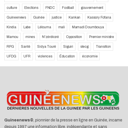
culture
Elections
FNDC
Football
gouvernement
Guineenews
Guinée
justice
Kankan
Kassory Fofana
Kindia
Labe
Lélouma
mali
Mamadi Doumbouya
Mamou
mines
N'zérékoré
Opposition
Premier ministre
RPG
Santé
Sidya Touré
Siguiri
slecg
Transition
UFDG
UFR
violences
Éducation
économie
Guineenews©
, pionnier de la presse en ligne en Guinée, incarne
depuis 1997 une information libre, indépendante et sans