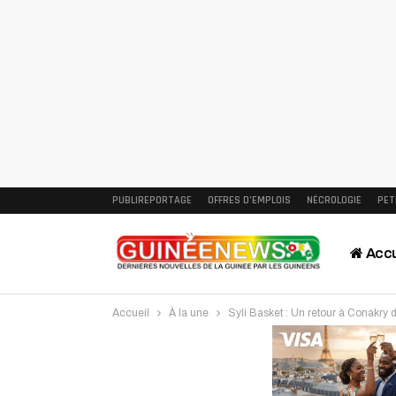
PUBLIREPORTAGE
OFFRES D’EMPLOIS
NÉCROLOGIE
PET
Accu
Accueil
À la une
Syli Basket : Un retour à Conakry 
Intervi