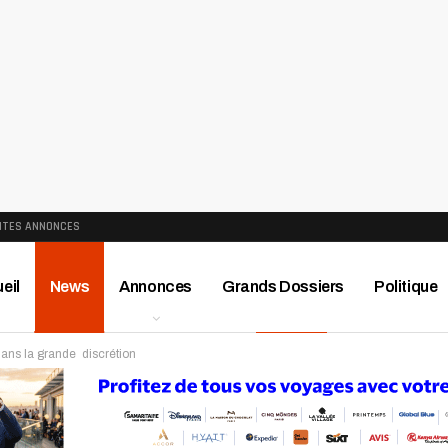
ITES ANNONCES
eil
News
Annonces
Grands Dossiers
Politique
dans la grande discrétion
ews
Publireportage
Région
Sport
Le Monde