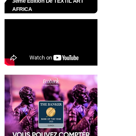
3ème Édition De TEXTIL ART
AFRICA