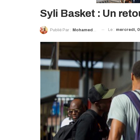
Syli Basket : Un ret
Le :
mercredi, 08
Publié Par :
Mohamed Moro Sacko