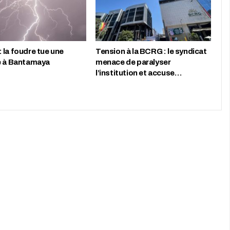
 la foudre tue une
Tension à la BCRG : le syndicat
e à Bantamaya
menace de paralyser
l’institution et accuse…