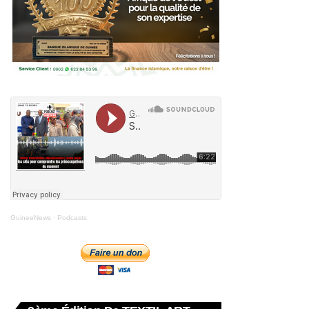
GuineeNews
·
Podcasts