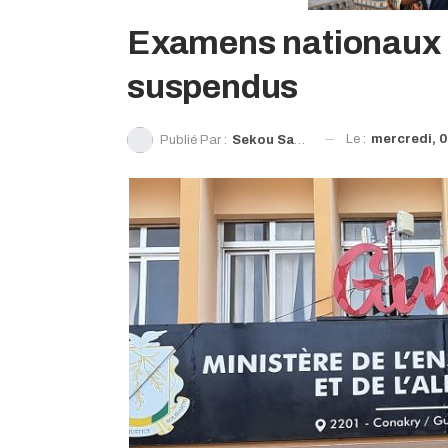
Examens nationaux 2
suspendus
Le :
mercredi, 08
Publié Par :
Sekou Sanoh