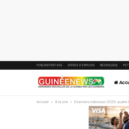
PUBLIREPORTAGE
OFFRES D’EMPLOIS
NÉCROLOGIE
PET
Accu
Accueil
À la une
Examens nationaux 2026: quatre h
Intervi