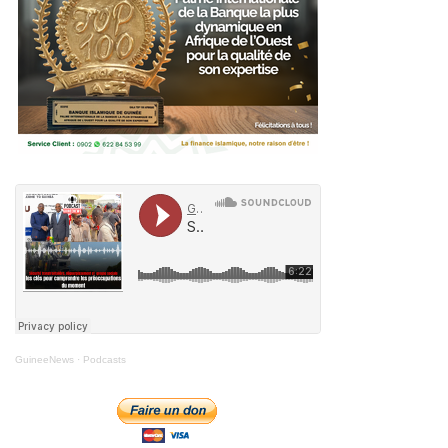
GuineeNews
·
Podcasts