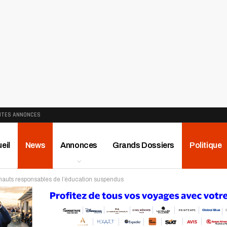
ITES ANNONCES
eil
News
Annonces
Grands Dossiers
Politique
auts responsables de l’éducation suspendus
ews
Publireportage
Région
Sport
Le Monde