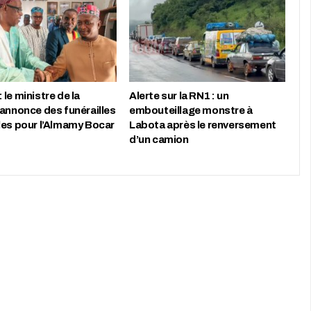
le ministre de la
Alerte sur la RN1 : un
 annonce des funérailles
embouteillage monstre à
les pour l’Almamy Bocar
Labota après le renversement
d’un camion