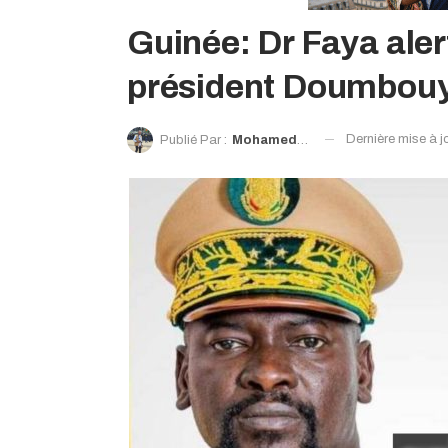
Guinée: Dr Faya aler
président Doumbou
Dernière mise à j
Publié Par :
Mohamed Diawaty Doré