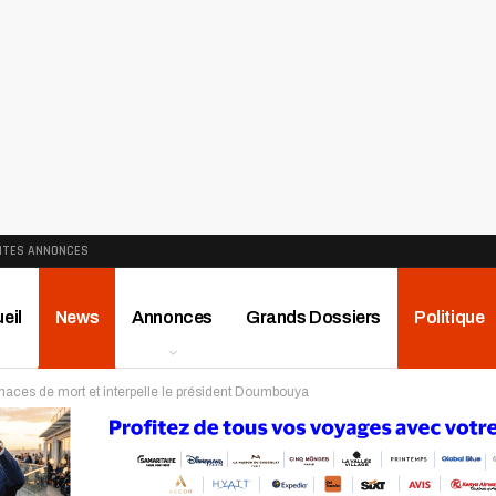
ITES ANNONCES
eil
News
Annonces
Grands Dossiers
Politique
naces de mort et interpelle le président Doumbouya
ews
Publireportage
Région
Sport
Le Monde