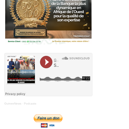
GuineeNews
·
Podcasts