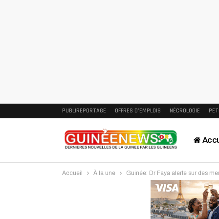
PUBLIREPORTAGE
OFFRES D’EMPLOIS
NÉCROLOGIE
PET
Accu
Accueil
À la une
Guinée: Dr Faya alerte sur des me
Intervi