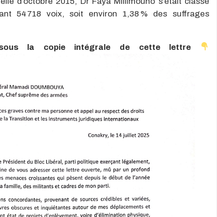
tielle d’octobre 2015, Dr Faya Millimouno s’était classé
lant 54 718 voix, soit environ 1,38 % des suffrages
sous la copie intégrale de cette lettre