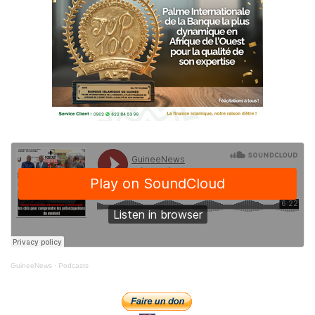
GuineeNews
·
Podcasts