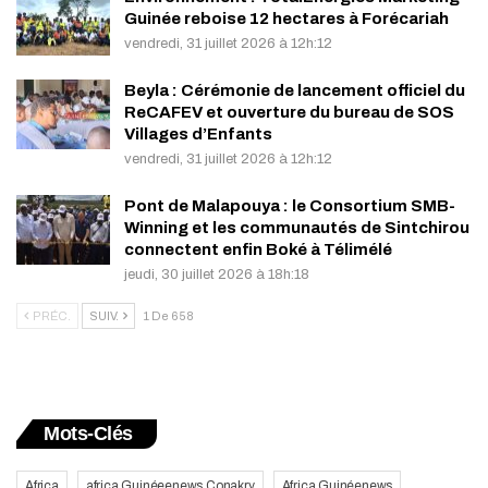
Guinée reboise 12 hectares à Forécariah
vendredi, 31 juillet 2026 à 12h:12
Beyla : Cérémonie de lancement officiel du
ReCAFEV et ouverture du bureau de SOS
Villages d’Enfants
vendredi, 31 juillet 2026 à 12h:12
Pont de Malapouya : le Consortium SMB-
Winning et les communautés de Sintchirou
connectent enfin Boké à Télimélé
jeudi, 30 juillet 2026 à 18h:18
PRÉC.
SUIV.
1 De 658
Mots-Clés
Africa
africa Guinéeenews Conakry
Africa Guinéenews