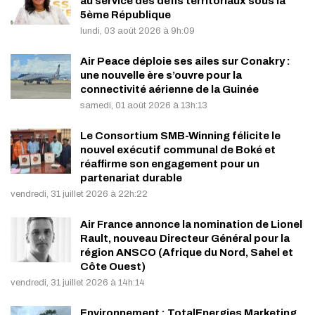
au service des défis territoriaux sous la
5ème République
lundi, 03 août 2026 à 9h:09
Air Peace déploie ses ailes sur Conakry :
une nouvelle ère s’ouvre pour la
connectivité aérienne de la Guinée
samedi, 01 août 2026 à 13h:13
Le Consortium SMB-Winning félicite le
nouvel exécutif communal de Boké et
réaffirme son engagement pour un
partenariat durable
vendredi, 31 juillet 2026 à 22h:22
Air France annonce la nomination de Lionel
Rault, nouveau Directeur Général pour la
région ANSCO (Afrique du Nord, Sahel et
Côte Ouest)
vendredi, 31 juillet 2026 à 14h:14
Environnement : TotalEnergies Marketing