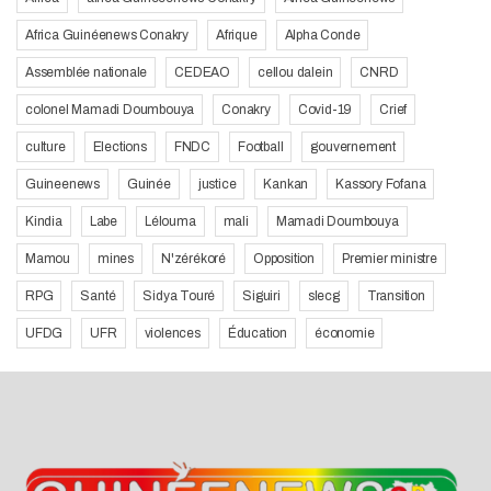
Africa Guinéenews Conakry
Afrique
Alpha Conde
Assemblée nationale
CEDEAO
cellou dalein
CNRD
colonel Mamadi Doumbouya
Conakry
Covid-19
Crief
culture
Elections
FNDC
Football
gouvernement
Guineenews
Guinée
justice
Kankan
Kassory Fofana
Kindia
Labe
Lélouma
mali
Mamadi Doumbouya
Mamou
mines
N'zérékoré
Opposition
Premier ministre
RPG
Santé
Sidya Touré
Siguiri
slecg
Transition
UFDG
UFR
violences
Éducation
économie