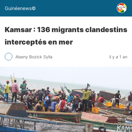
Guinéenews©
Kamsar : 136 migrants clandestins
interceptés en mer
Alseny Bozick Sylla
il y a 1 an