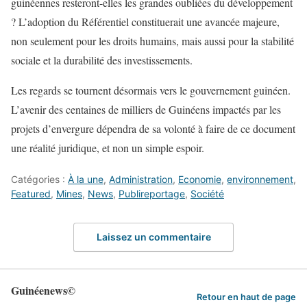
guinéennes resteront-elles les grandes oubliées du développement
? L’adoption du Référentiel constituerait une avancée majeure,
non seulement pour les droits humains, mais aussi pour la stabilité
sociale et la durabilité des investissements.
Les regards se tournent désormais vers le gouvernement guinéen.
L’avenir des centaines de milliers de Guinéens impactés par les
projets d’envergure dépendra de sa volonté à faire de ce document
une réalité juridique, et non un simple espoir.
Catégories :
À la une
,
Administration
,
Economie
,
environnement
,
Featured
,
Mines
,
News
,
Publireportage
,
Société
Laissez un commentaire
Guinéenews©
Retour en haut de page