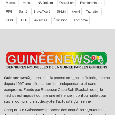
Mamou
mines
N'zérékoré
Opposition
Premier ministre
RPG
Santé
Sidya Touré
Siguiri
slecg
Transition
UFDG
UFR
violences
Éducation
économie
Guineenews©
, pionnier de la presse en ligne en Guinée, incarne
depuis 1997 une information libre, indépendante et sans
compromis. Fondé par Boubacar Caba Bah (Boubah.com), le
média s’est imposé comme une référence incontournable pour
suivre, comprendre et décrypter l’actualité guinéenne.
Chaque jour, Guineenews propose des enquêtes rigoureuses,