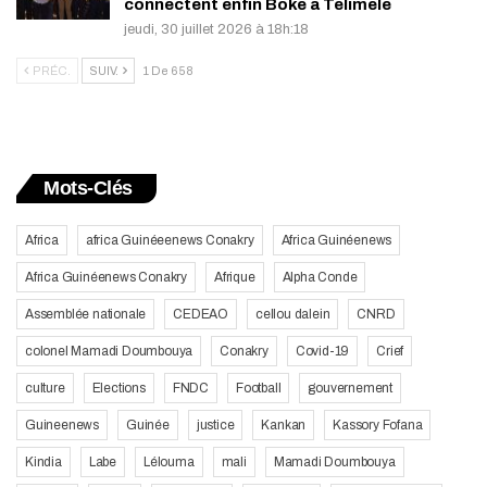
connectent enfin Boké à Télimélé
jeudi, 30 juillet 2026 à 18h:18
PRÉC.
SUIV.
1 De 658
Mots-Clés
Africa
africa Guinéeenews Conakry
Africa Guinéenews
Africa Guinéenews Conakry
Afrique
Alpha Conde
Assemblée nationale
CEDEAO
cellou dalein
CNRD
colonel Mamadi Doumbouya
Conakry
Covid-19
Crief
culture
Elections
FNDC
Football
gouvernement
Guineenews
Guinée
justice
Kankan
Kassory Fofana
Kindia
Labe
Lélouma
mali
Mamadi Doumbouya