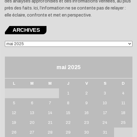
des analyses approfondies et des informations vérifiées, au plus
près des faits. Ici, l’information ne se contente pas de relayer :
elle éclaire, confronte et met en perspective.
ARCHIVES
ARCHIVES
mai 2025
L
M
M
J
V
S
D
1
2
3
4
5
6
7
8
9
10
11
12
13
14
15
16
17
18
19
20
21
22
23
24
25
26
27
28
29
30
31