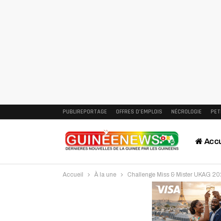
PUBLIREPORTAGE
OFFRES D’EMPLOIS
NÉCROLOGIE
PET
Accu
Accueil
À la une
Challenge Miss & Mister UKAG 2025:
Intervi