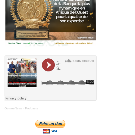
GuineeNews
·
Podcasts