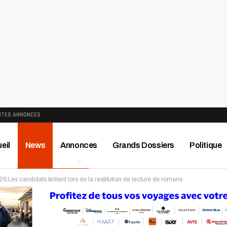
ITES ANNONCES
eil
News
Annonces
Grands Dossiers
Politique
Les candidats brillent lors de la restitution de lecture de romans
ews
Publireportage
Région
Sport
Le Monde