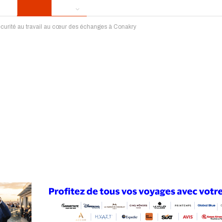
Sécurité au travail au cœur des échanges à Conakry
ews
Publireportage
Région
Sport
Le Monde