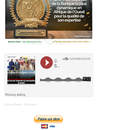
GuineeNews
·
Podcasts