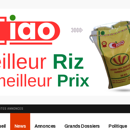
ITES ANNONCES
eil
News
Annonces
Grands Dossiers
Politique