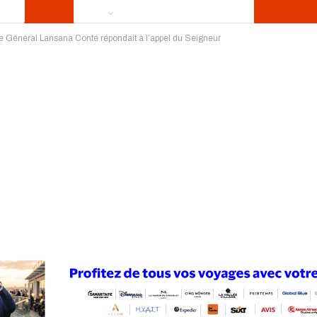
 le Général Lansana Conté répondait à l’appel du Seigneur
ews
Publireportage
Région
Sport
Le Monde