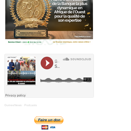
GuineeNews
·
Podcasts