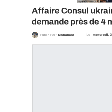
Affaire Consul ukrai
demande près de 4 mi
Le :
mercredi, 3
Publié Par :
Mohamed Diawaty Doré