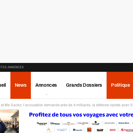
ITES ANNONCES
eil
News
Annonces
Grands Dossiers
Politique
 et Me Sacko: l’accusation demande près de 4 milliards, la défense riposte avec 5 
ews
Publireportage
Région
Sport
Le Monde