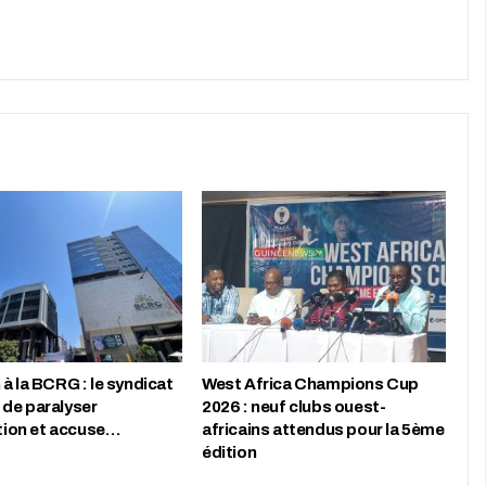
à la BCRG : le syndicat
West Africa Champions Cup
de paralyser
2026 : neuf clubs ouest-
ution et accuse…
africains attendus pour la 5ème
édition