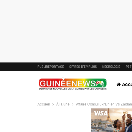
PUBLIREPORTAGE
OFFRES D’EMPLOIS
NÉCROLOGIE
PET
Accu
Accueil
À la une
Affaire Consul ukrainien Vs Zaïdan
Intervi