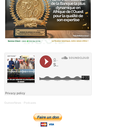
GuineeNews
·
Podcasts