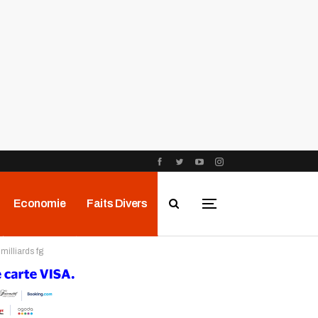
Economie
Faits Divers
milliards fg