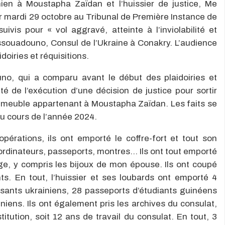
ien à Moustapha Zaïdan et l’huissier de justice, Me
er mardi 29 octobre au Tribunal de Première Instance de
vis pour « vol aggravé, atteinte à l’inviolabilité et
ssouadouno, Consul de l’Ukraine à Conakry. L’audience
doiries et réquisitions.
no, qui a comparu avant le début des plaidoiries et
ité de l’exécution d’une décision de justice pour sortir
immeuble appartenant à Moustapha Zaïdan. Les faits se
u cours de l’année 2024.
opérations, ils ont emporté le coffre-fort et tout son
ordinateurs, passeports, montres… Ils ont tout emporté
e, y compris les bijoux de mon épouse. Ils ont coupé
ants. En tout, l’huissier et ses loubards ont emporté 4
ssants ukrainiens, 28 passeports d’étudiants guinéens
niens. Ils ont également pris les archives du consulat,
titution, soit 12 ans de travail du consulat. En tout, 3