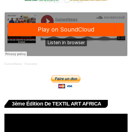
GuineeNews
·
Podcasts
3ème Édition De TEXTIL ART AFRICA