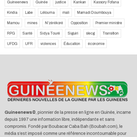
Guineenews
Guinée
justice
Kankan
Kassory Fofana
Kindia
Labe
Lélouma
mali
Mamadi Doumbouya
Mamou
mines
N'zérékoré
Opposition
Premier ministre
RPG
Santé
Sidya Touré
Siguiri
slecg
Transition
UFDG
UFR
violences
Éducation
économie
Guineenews©
, pionnier de la presse en ligne en Guinée, incarne
depuis 1997 une information libre, indépendante et sans
compromis. Fondé par Boubacar Caba Bah (Boubah.com), le
média s’est imposé comme une référence incontournable pour