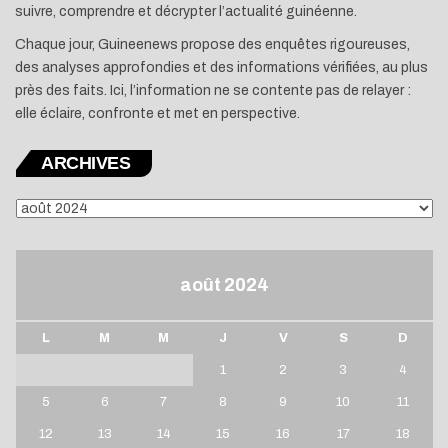
suivre, comprendre et décrypter l’actualité guinéenne.
Chaque jour, Guineenews propose des enquêtes rigoureuses,
des analyses approfondies et des informations vérifiées, au plus
près des faits. Ici, l’information ne se contente pas de relayer :
elle éclaire, confronte et met en perspective.
ARCHIVES
ARCHIVES
août 2024
L
M
M
J
V
S
D
1
2
3
4
5
6
7
8
9
10
11
12
13
14
15
16
17
18