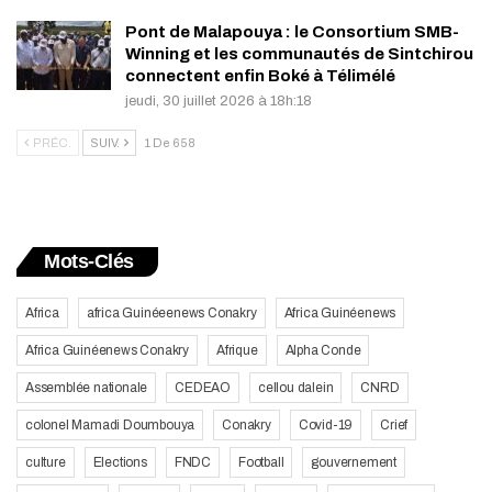
Pont de Malapouya : le Consortium SMB-
Winning et les communautés de Sintchirou
connectent enfin Boké à Télimélé
jeudi, 30 juillet 2026 à 18h:18
PRÉC.
SUIV.
1 De 658
Mots-Clés
Africa
africa Guinéeenews Conakry
Africa Guinéenews
Africa Guinéenews Conakry
Afrique
Alpha Conde
Assemblée nationale
CEDEAO
cellou dalein
CNRD
colonel Mamadi Doumbouya
Conakry
Covid-19
Crief
culture
Elections
FNDC
Football
gouvernement