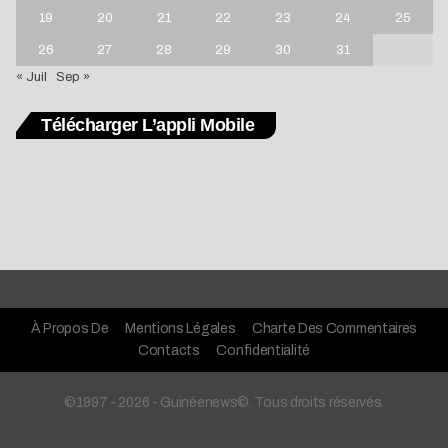
19
20
21
22
23
24
25
26
27
28
29
30
31
« Juil
Sep »
Télécharger L’appli Mobile
À Propos De
Mentions Légales
Charte Des Commentaires
Contacts
Confidentialité
©1997 - 2026 - Guinéenews©. Tous droits réservés.