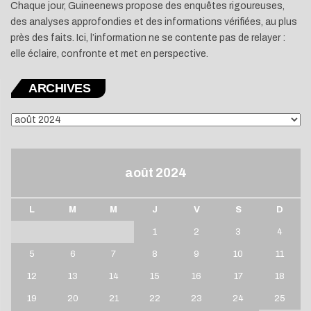
Chaque jour, Guineenews propose des enquêtes rigoureuses,
des analyses approfondies et des informations vérifiées, au plus
près des faits. Ici, l’information ne se contente pas de relayer :
elle éclaire, confronte et met en perspective.
ARCHIVES
ARCHIVES
août 2024
L
M
M
J
V
S
D
1
2
3
4
5
6
7
8
9
10
11
12
13
14
15
16
17
18
19
20
21
22
23
24
25