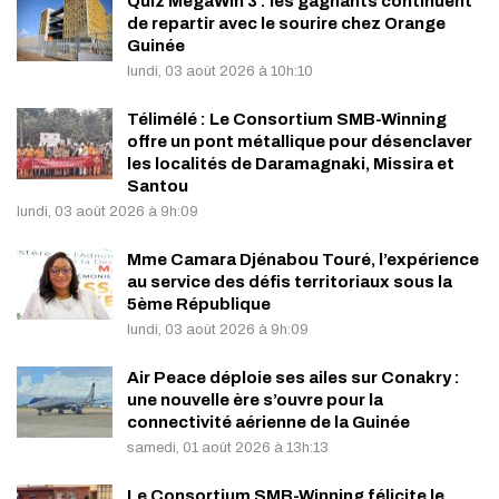
Quiz MégaWin 3 : les gagnants continuent
de repartir avec le sourire chez Orange
Guinée
lundi, 03 août 2026 à 10h:10
Télimélé : Le Consortium SMB-Winning
offre un pont métallique pour désenclaver
les localités de Daramagnaki, Missira et
Santou
lundi, 03 août 2026 à 9h:09
Mme Camara Djénabou Touré, l’expérience
au service des défis territoriaux sous la
5ème République
lundi, 03 août 2026 à 9h:09
Air Peace déploie ses ailes sur Conakry :
une nouvelle ère s’ouvre pour la
connectivité aérienne de la Guinée
samedi, 01 août 2026 à 13h:13
Le Consortium SMB-Winning félicite le