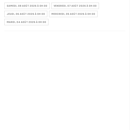
SAMEDI, 08 AOÛT 2026 À 0H:00
VENDREDI, 07 AOÛT 2026 À 0H:00
JEUDI, 06 AOÛT 2026 À 0H:00
MERCREDI, 05 AOÛT 2026 À 0H:00
MARDI, 04 AOÛT 2026 À 0H:00