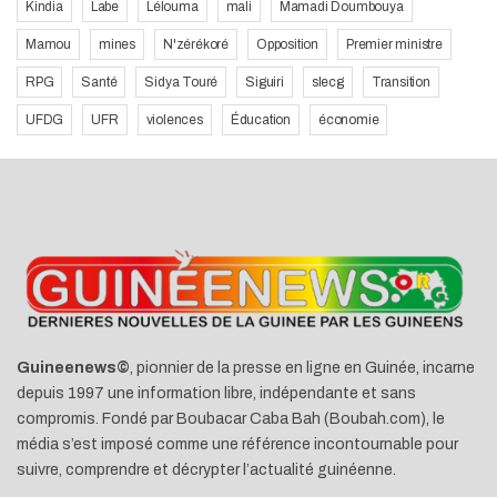
Kindia
Labe
Lélouma
mali
Mamadi Doumbouya
Mamou
mines
N'zérékoré
Opposition
Premier ministre
RPG
Santé
Sidya Touré
Siguiri
slecg
Transition
UFDG
UFR
violences
Éducation
économie
Guineenews©
, pionnier de la presse en ligne en Guinée, incarne
depuis 1997 une information libre, indépendante et sans
compromis. Fondé par Boubacar Caba Bah (Boubah.com), le
média s’est imposé comme une référence incontournable pour
suivre, comprendre et décrypter l’actualité guinéenne.