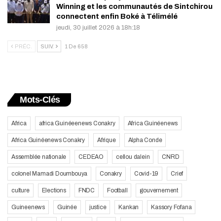
Winning et les communautés de Sintchirou
connectent enfin Boké à Télimélé
jeudi, 30 juillet 2026 à 18h:18
PRÉC.
SUIV.
1 De 658
Mots-Clés
Africa
africa Guinéeenews Conakry
Africa Guinéenews
Africa Guinéenews Conakry
Afrique
Alpha Conde
Assemblée nationale
CEDEAO
cellou dalein
CNRD
colonel Mamadi Doumbouya
Conakry
Covid-19
Crief
culture
Elections
FNDC
Football
gouvernement
Guineenews
Guinée
justice
Kankan
Kassory Fofana