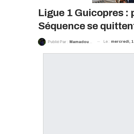
Ligue 1 Guicopres : 
Séquence se quitten
Le :
mercredi, 1
Publié Par :
Mamadou Saliou Diallo