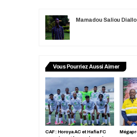
Mamadou Saliou Diallo
Vous Pourriez Aussi Aimer
CAF : Horoya AC et Hafia FC
Mégapro