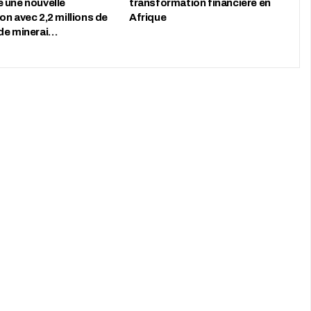
 une nouvelle
transformation financière en
n avec 2,2 millions de
Afrique
de minerai…