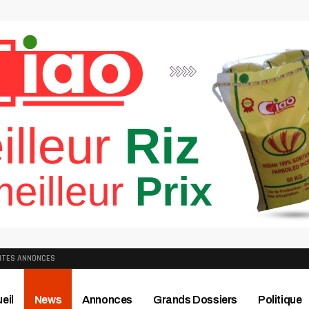
ITES ANNONCES
eil
News
Annonces
Grands Dossiers
Politique