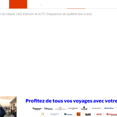
h en retard, l’AS Kaloum et le FC Séquence se quittent dos à dos
ews
Publireportage
Région
Sport
Le Monde