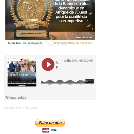
GuineeNews
·
Podcasts