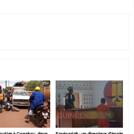
outier à Conakry : deux
Forécariah : un directeur d’école