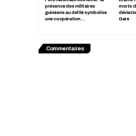
présence des militaires
morts d
guinéens au défilé symbolise
déviati
une coopération…
Gare
Commentaires