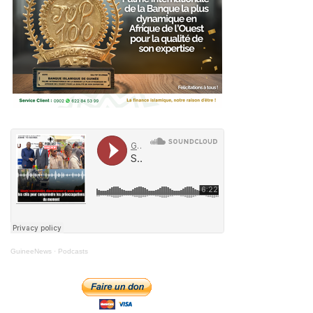
GuineeNews
·
Podcasts