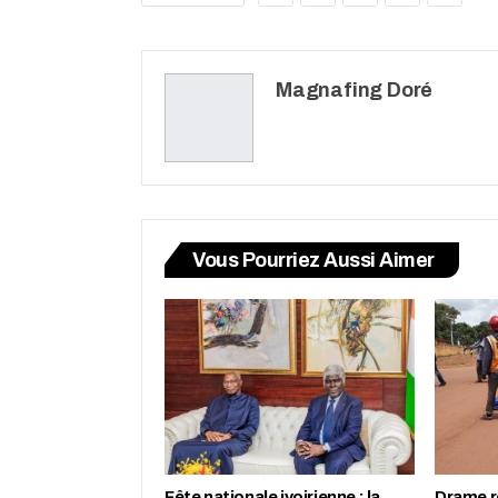
Magnafing Doré
Vous Pourriez Aussi Aimer
Fête nationale ivoirienne : la
Drame r