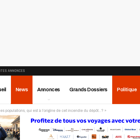
ITES ANNONCES
eil
News
Annonces
Grands Dossiers
Politique
s populations, qui est à l’origine de cet incendie du dépôt…? »
ews
Publireportage
Région
Sport
Le Monde