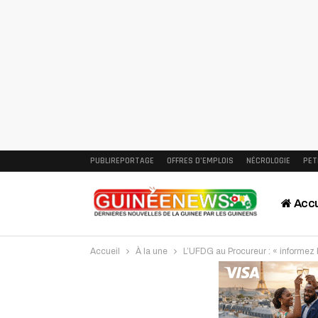
PUBLIREPORTAGE
OFFRES D’EMPLOIS
NÉCROLOGIE
PET
Accu
Accueil
À la une
L’UFDG au Procureur : « informez le
Intervi