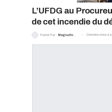
L’UFDG au Procureur :
de cet incendie du 
Dernière mise à j
Publié Par :
Magnafing Doré