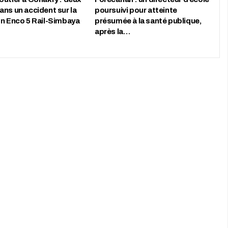
ans un accident sur la
poursuivi pour atteinte
on Enco 5 Rail-Simbaya
présumée à la santé publique,
après la…