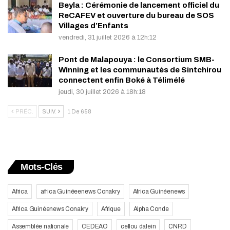
Beyla : Cérémonie de lancement officiel du
ReCAFEV et ouverture du bureau de SOS
Villages d’Enfants
vendredi, 31 juillet 2026 à 12h:12
Pont de Malapouya : le Consortium SMB-
Winning et les communautés de Sintchirou
connectent enfin Boké à Télimélé
jeudi, 30 juillet 2026 à 18h:18
PRÉC.
SUIV.
1 De 658
Mots-Clés
Africa
africa Guinéeenews Conakry
Africa Guinéenews
Africa Guinéenews Conakry
Afrique
Alpha Conde
Assemblée nationale
CEDEAO
cellou dalein
CNRD