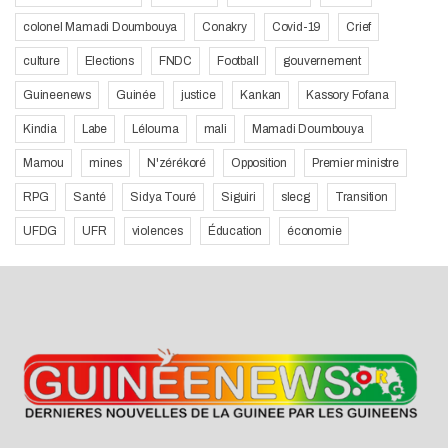
colonel Mamadi Doumbouya
Conakry
Covid-19
Crief
culture
Elections
FNDC
Football
gouvernement
Guineenews
Guinée
justice
Kankan
Kassory Fofana
Kindia
Labe
Lélouma
mali
Mamadi Doumbouya
Mamou
mines
N'zérékoré
Opposition
Premier ministre
RPG
Santé
Sidya Touré
Siguiri
slecg
Transition
UFDG
UFR
violences
Éducation
économie