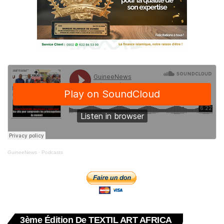
GuineeNews
·
Podcasts
3ème Édition De TEXTIL ART AFRICA