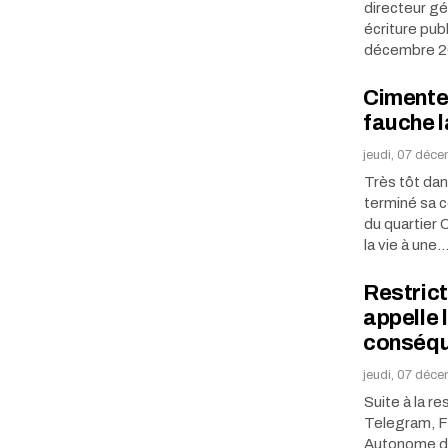
directeur gé
écriture pub
décembre 2
Cimenter
fauche l
jeudi, 07 déc
Très tôt dan
terminé sa c
du quartier
la vie à une
Restrict
appelle 
conséq
jeudi, 07 déc
Suite à la 
Telegram, F
Autonome de