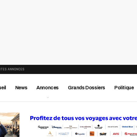
ITES ANNONCES
eil
News
Annonces
Grands Dossiers
Politique
ews
Publireportage
Région
Sport
Le Monde