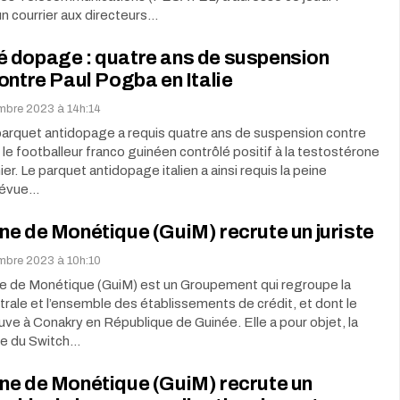
n courrier aux directeurs…
 dopage : quatre ans de suspension
ontre Paul Pogba en Italie
embre 2023 à 14h:14
e parquet antidopage a requis quatre ans de suspension contre
le footballeur franco guinéen contrôlé positif à la testostérone
er. Le parquet antidopage italien a ainsi requis la peine
révue…
e de Monétique (GuiM) recrute un juriste
embre 2023 à 10h:10
e de Monétique (GuiM) est un Groupement qui regroupe la
ale et l’ensemble des établissements de crédit, et dont le
uve à Conakry en République de Guinée. Elle a pour objet, la
ce du Switch…
ne de Monétique (GuiM) recrute un