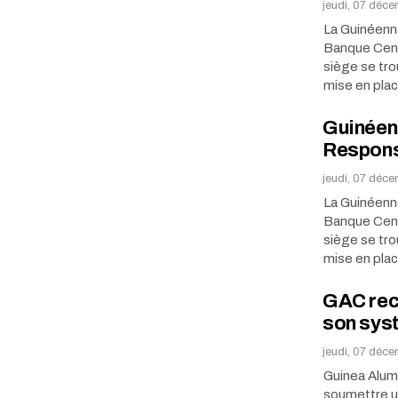
jeudi, 07 déc
La Guinéenn
Banque Centr
siège se tro
mise en pla
Guinéen
Responsa
jeudi, 07 déc
La Guinéenn
Banque Centr
siège se tro
mise en pla
GAC recr
son sys
jeudi, 07 déc
Guinea Alumi
soumettre un