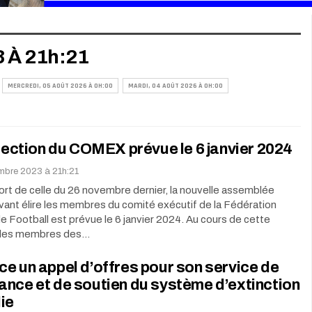
3 À 21h:21
MERCREDI, 05 AOÛT 2026 À 0H:00
MARDI, 04 AOÛT 2026 À 0H:00
élection du COMEX prévue le 6 janvier 2024
embre 2023 à 21h:21
ort de celle du 26 novembre dernier, la nouvelle assemblée
ant élire les membres du comité exécutif de la Fédération
 Football est prévue le 6 janvier 2024. Au cours de cette
 les membres des…
e un appel d’offres pour son service de
nce et de soutien du système d’extinction
ie