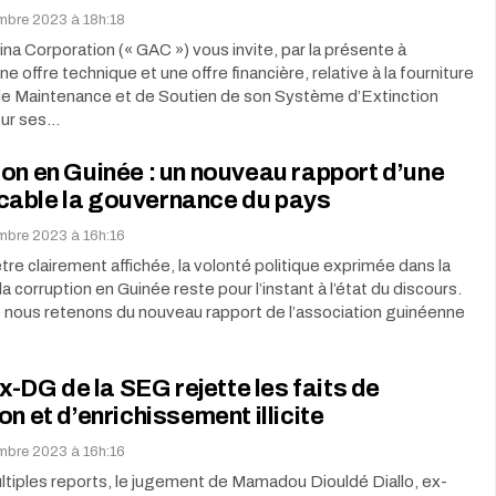
embre 2023 à 18h:18
na Corporation (« GAC ») vous invite, par la présente à
e offre technique et une offre financière, relative à la fourniture
de Maintenance et de Soutien de son Système d’Extinction
sur ses…
on en Guinée : un nouveau rapport d’une
able la gouvernance du pays
embre 2023 à 16h:16
être clairement affichée, la volonté politique exprimée dans la
la corruption en Guinée reste pour l’instant à l’état du discours.
 nous retenons du nouveau rapport de l’association guinéenne
’ex-DG de la SEG rejette les faits de
on et d’enrichissement illicite
embre 2023 à 16h:16
tiples reports, le jugement de Mamadou Diouldé Diallo, ex-