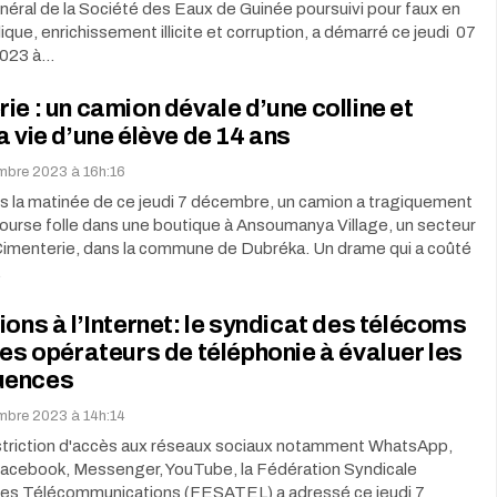
néral de la Société des Eaux de Guinée poursuivi pour faux en
lique, enrichissement illicite et corruption, a démarré ce jeudi 07
023 à…
ie : un camion dévale d’une colline et
a vie d’une élève de 14 ans
embre 2023 à 16h:16
s la matinée de ce jeudi 7 décembre, un camion a tragiquement
ourse folle dans une boutique à Ansoumanya Village, un secteur
 Cimenterie, dans la commune de Dubréka. Un drame qui a coûté
…
ions à l’Internet: le syndicat des télécoms
les opérateurs de téléphonie à évaluer les
uences
embre 2023 à 14h:14
restriction d'accès aux réseaux sociaux notamment WhatsApp,
acebook, Messenger, YouTube, la Fédération Syndicale
s Télécommunications (FESATEL) a adressé ce jeudi 7