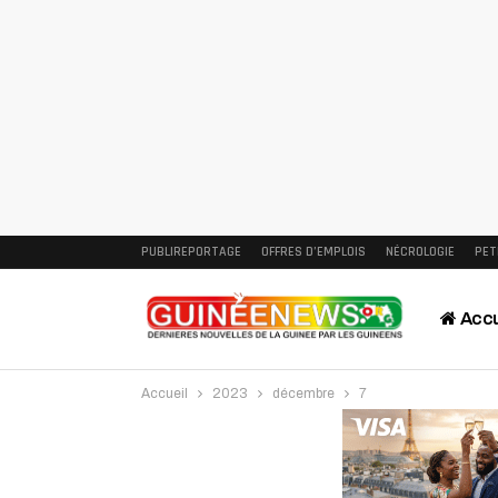
PUBLIREPORTAGE
OFFRES D’EMPLOIS
NÉCROLOGIE
PET
Accu
Accueil
2023
décembre
7
Intervi