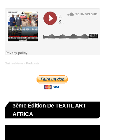
GuineeNews
·
Podcasts
3ème Édition De TEXTIL ART
AFRICA