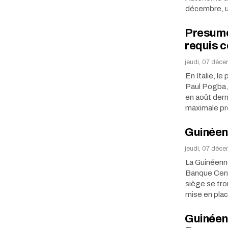
décembre, u
Presumé
requis c
jeudi, 07 déc
En Italie, l
Paul Pogba, 
en août derni
maximale p
Guinéenn
jeudi, 07 déc
La Guinéenn
Banque Centr
siège se tro
mise en pla
Guinéen