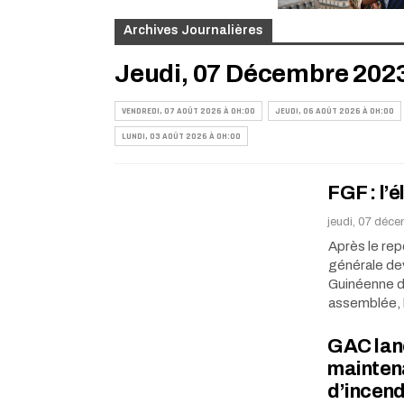
Archives Journalières
Jeudi, 07 Décembre 202
VENDREDI, 07 AOÛT 2026 À 0H:00
JEUDI, 06 AOÛT 2026 À 0H:00
LUNDI, 03 AOÛT 2026 À 0H:00
FGF : l’
jeudi, 07 déc
Après le rep
générale dev
Guinéenne de
assemblée,
GAC lanc
maintena
d’incend