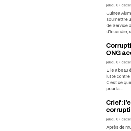
jeudi, 07 déc
Guinea Alumi
soumettre un
de Service 
d’Incendie, 
Corrupti
ONG acc
jeudi, 07 déc
Elle a beau 
lutte contre 
C’est ce que
pour la…
Crief: l
corrupti
jeudi, 07 déc
Après de mul