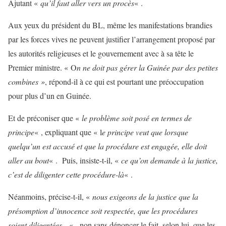
Ajutant «
qu’il faut aller vers un procès
« .
Aux yeux du président du BL, même les manifestations brandies
par les forces vives ne peuvent justifier l’arrangement proposé par
les autorités religieuses et le gouvernement avec à sa tête le
Premier ministre. « O
n ne doit pas gérer la Guinée par des petites
combines »
, répond-il à ce qui est pourtant une préoccupation
pour plus d’un en Guinée.
Et de préconiser que «
le problème soit posé en termes de
principe
« , expliquant que « l
e principe veut que lorsque
quelqu’un est accusé et que la procédure est engagée, elle doit
aller au bout
« . Puis, insiste-t-il, «
ce qu’on demande à la justice,
c’est de diligenter cette procédure-là
« .
Néanmoins, précise-t-il, «
nous exigeons de la justice que la
présomption d’innocence soit respectée, que les procédures
soient diligentées…
« , non sans dénoncer le fait, selon lui, que les