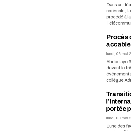
Dans un décr
nationale, l
procédé à la
Télécommun
Procès 
accable 
lundi, 08 mai 
Abdoulaye 3 
devant le tr
événements
collègue Ad
Transiti
l’Intern
portée 
lundi, 08 mai
L'une des fa