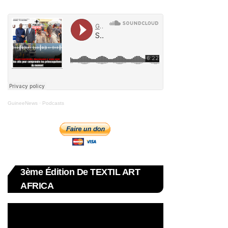
GuineeNews
·
Podcasts
3ème Édition De TEXTIL ART
AFRICA