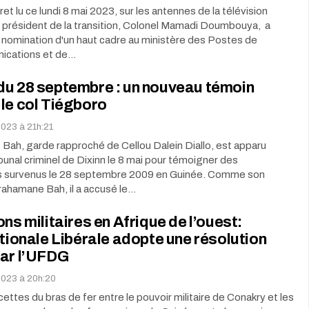
et lu ce lundi 8 mai 2023, sur les antennes de la télévision
e président de la transition, Colonel Mamadi Doumbouya, a
 nomination d'un haut cadre au ministère des Postes de
ications et de…
du 28 septembre : un nouveau témoin
le col Tiégboro
2023 à 21h:21
Bah, garde rapproché de Cellou Dalein Diallo, est apparu
ibunal criminel de Dixinn le 8 mai pour témoigner des
 survenus le 28 septembre 2009 en Guinée. Comme son
rahamane Bah, il a accusé le…
ons militaires en Afrique de l’ouest:
ationale Libérale adopte une résolution
par l’UFDG
 2023 à 20h:20
cettes du bras de fer entre le pouvoir militaire de Conakry et les