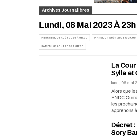
Archives Journalières
Lundi, 08 Mai 2023 À 23h
MERCREDI, 05 AOÛT 2026 À 0H:00
MARDI, 04 AOÛT 2026 À 0H:00
SAMEDI, 01 AOÛT 2026 À 0H:00
La Cour
Sylla et
lundi, 08 mai
Alors que le
FNDC Oumar S
les prochain
apprenons 
Décret 
Sory Ba