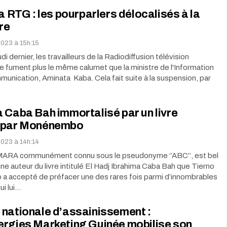
la RTG : les pourparlers délocalisés à la
re
2023 à 15h:15
di dernier, les travailleurs de la Radiodiffusion télévision
 fument plus le même calumet que la ministre de l'Information
munication, Aminata Kaba. Cela fait suite à la suspension, par
 Caba Bah immortalisé par un livre
 par Monénembo
2023 à 14h:14
ARA communément connu sous le pseudonyme ‘’ABC’’, est bel
eune auteur du livre intitulé El Hadj Ibrahima Caba Bah que Tierno
 accepté de préfacer une des rares fois parmi d’innombrables
i lui…
 nationale d’assainissement :
ergies Marketing Guinée mobilise son