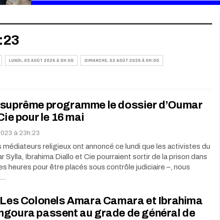
:23
LUNDI, 03 AOÛT 2026 À 0H:00
DIMANCHE, 02 AOÛT 2026 À 0H:00
 suprême programme le dossier d’Oumar
 Cie pour le 16 mai
 2023 à 23h:23
s médiateurs religieux ont annoncé ce lundi que les activistes du
ylla, Ibrahima Diallo et Cie pourraient sortir de la prison dans
es heures pour être placés sous contrôle judiciaire –, nous
à…
: Les Colonels Amara Camara et Ibrahima
ngoura passent au grade de général de