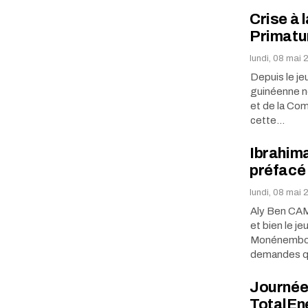
Crise à 
Primatu
lundi, 08 mai 
Depuis le jeu
guinéenne ne
et de la Com
cette…
Ibrahima
préfacé
lundi, 08 mai 
Aly Ben CAM
et bien le j
Monénembo a
demandes qu
Journée
TotalEn