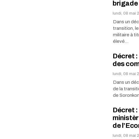
brigade
lundi, 08 mai
Dans un décre
transition, 
militaire à t
élevé…
Décret :
des com
lundi, 08 mai
Dans un décre
de la transit
de Soronkon
Décret :
ministè
de l’Ec
lundi, 08 mai 