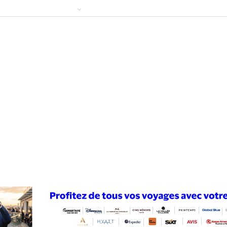
ews
Publireportage
Région
Sport
Le Monde