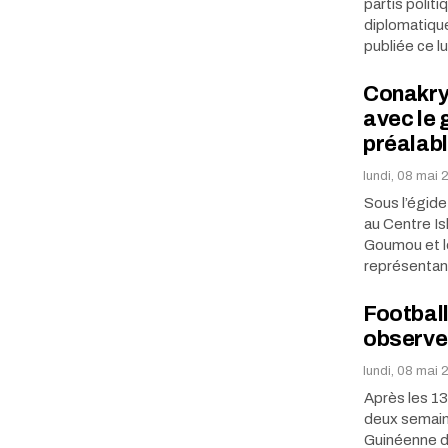
partis polit
diplomatiqu
publiée ce l
Conakry:
avec le 
préalab
lundi, 08 mai
Sous l’égide
au Centre Is
Goumou et l
représenta
Football 
observe
lundi, 08 mai 
Après les 13
deux semaine
Guinéenne de