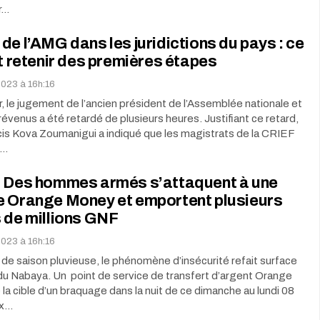
r…
de l’AMG dans les juridictions du pays : ce
ut retenir des premières étapes
2023 à 16h:16
r, le jugement de l’ancien président de l’Assemblée nationale et
évenus a été retardé de plusieurs heures. Justifiant ce retard,
cis Kova Zoumanigui a indiqué que les magistrats de la CRIEF
u…
: Des hommes armés s’attaquent à une
e Orange Money et emportent plusieurs
 de millions GNF
2023 à 16h:16
de saison pluvieuse, le phénomène d’insécurité refait surface
 du Nabaya. Un point de service de transfert d’argent Orange
la cible d’un braquage dans la nuit de ce dimanche au lundi 08
ux…