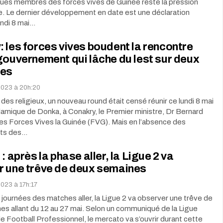
iques membres des forces vives de Guinée reste la pression
e. Le dernier développement en date est une déclaration
undi 8 mai…
 les forces vives boudent la rencontre
gouvernement qui lâche du lest sur deux
les
 2023 à 20h:20
 des religieux, un nouveau round était censé réunir ce lundi 8 mai
lamique de Donka, à Conakry, le Premier ministre, Dr Bernard
es Forces Vives la Guinée (FVG). Mais en l’absence des
nts des…
: après la phase aller, la Ligue 2 va
r une trêve de deux semaines
2023 à 17h:17
 journées des matches aller, la Ligue 2 va observer une trêve de
s allant du 12 au 27 mai. Selon un communiqué de la Ligue
 Football Professionnel, le mercato va s’ouvrir durant cette