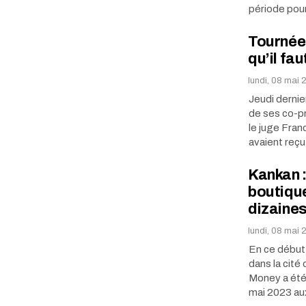
période pou
Tournée 
qu’il fa
lundi, 08 mai 
Jeudi dernie
de ses co-pr
le juge Fran
avaient reç
Kankan 
boutiqu
dizaines
lundi, 08 mai 
En ce début 
dans la cité
Money a été 
mai 2023 a