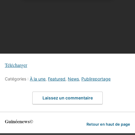
Télécharger
Catégories :
À la une
,
Featured
,
News
,
Publireportage
Laissez un commentaire
Guinéenews©
Retour en haut de page