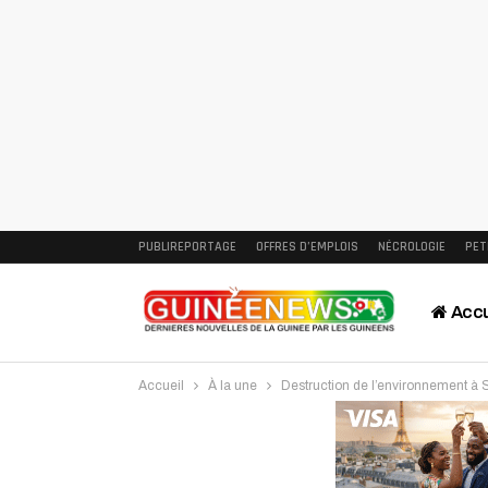
PUBLIREPORTAGE
OFFRES D’EMPLOIS
NÉCROLOGIE
PET
Accu
Accueil
À la une
Destruction de l’environnement à Si
Intervi