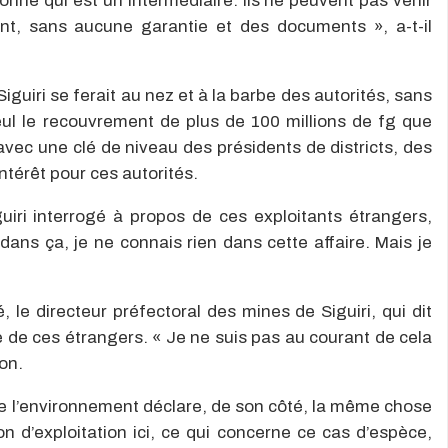
nne qui est un intermédiaire. Ils ne peuvent pas venir
nt, sans aucune garantie et des documents », a-t-il
à Siguiri se ferait au nez et à la barbe des autorités, sans
Seul le recouvrement de plus de 100 millions de fg que
vec une clé de niveau des présidents de districts, des
intérêt pour ces autorités.
iri interrogé à propos de ces exploitants étrangers,
 dans ça, je ne connais rien dans cette affaire. Mais je
le directeur préfectoral des mines de Siguiri, qui dit
 de ces étrangers. « Je ne suis pas au courant de cela
ion.
de l’environnement déclare, de son côté, la même chose
n d’exploitation ici, ce qui concerne ce cas d’espèce,