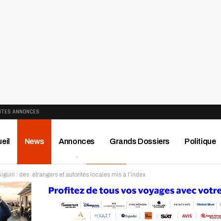
ITES ANNONCES
eil
News
Annonces
Grands Dossiers
Politique
guiri : des étrangers et autorités locales mis à l’index
ews
Publireportage
Région
Sport
Le Monde