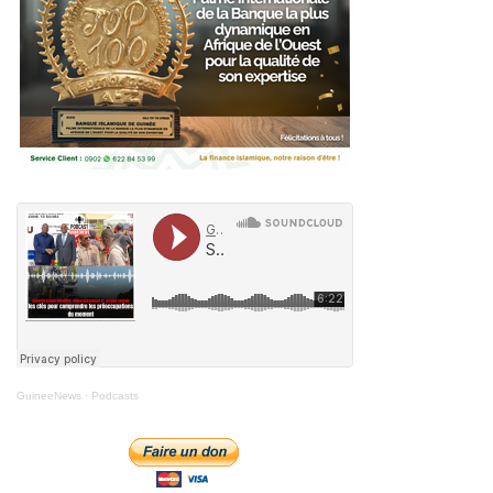
GuineeNews
·
Podcasts