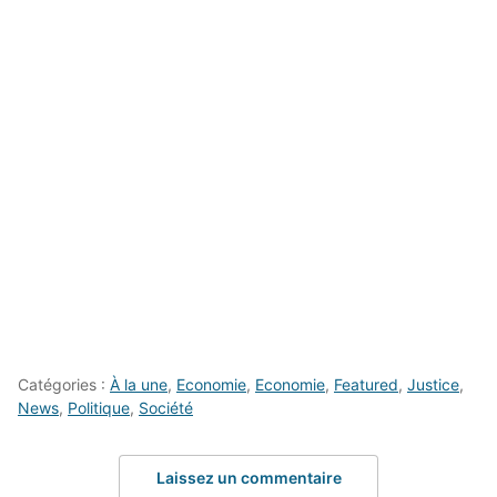
Catégories :
À la une
,
Economie
,
Economie
,
Featured
,
Justice
,
News
,
Politique
,
Société
Laissez un commentaire