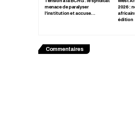
Tension à la BCRG : le syndicat
West Af
menace de paralyser
2026 : n
l’institution et accuse…
africai
édition
Commentaires