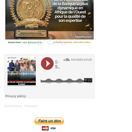
GuineeNews
·
Podcasts