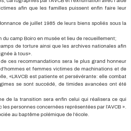
iés, cartographiés par l’AVCB et l’exhumation avec l’aide
times afin que les familles puissent enfin faire leur
rdonnance de juillet 1985 de leurs biens spoliés sous la
on du camp Boiro en musée et lieu de recueillement;
camps de torture ainsi que les archives nationales afin
eignée à tous».
on de ces recommandations sera le plus grand honneur
ers d’hommes et femmes victimes de machinations et de
elle, «L’AVCB est patiente et persévérante: elle combat
égimes se sont succédé, de timides avancées ont été
 de la transition sera enfin celui qui réalisera ce qui
vec les personnes concernées représentées par l’AVCB ».
ociée au baptême polémique de l’école.