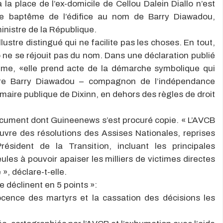
la place de l’ex-domicile de Cellou Dalein Diallo n’est
le baptême de l’édifice au nom de Barry Diawadou,
nistre de la République.
llustre distingué qui ne facilite pas les choses. En tout,
 ne se réjouit pas du nom. Dans une déclaration publié
ême, «elle prend acte de la démarche symbolique qui
stre Barry Diawadou – compagnon de l’indépendance
imaire publique de Dixinn, en dehors des règles de droit
document dont Guineenews s’est procuré copie. « L’AVCB
vre des résolutions des Assises Nationales, reprises
sident de la Transition, incluant les principales
ules à pouvoir apaiser les milliers de victimes directes
», déclare-t-elle.
 déclinent en 5 points »:
nocence des martyrs et la cassation des décisions les