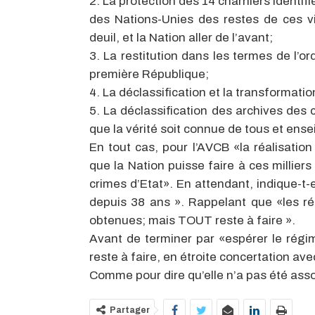
2. La protection des 14 charniers identif
des Nations-Unies des restes de ces vic
deuil, et la Nation aller de l’avant;
3. La restitution dans les termes de l’o
première République;
4. La déclassification et la transformati
5. La déclassification des archives des 
que la vérité soit connue de tous et ens
En tout cas, pour l’AVCB «la réalisati
que la Nation puisse faire à ces milli
crimes d’Etat». En attendant, indique-t-
depuis 38 ans ». Rappelant que «les r
obtenues; mais TOUT reste à faire ».
Avant de terminer par «espérer le régime
reste à faire, en étroite concertation a
Comme pour dire qu’elle n’a pas été ass
Partager