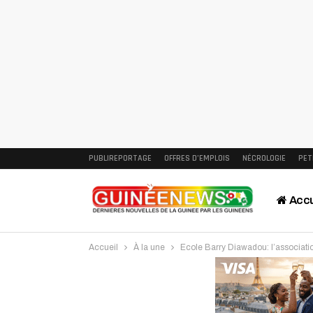
PUBLIREPORTAGE
OFFRES D’EMPLOIS
NÉCROLOGIE
PET
Accu
Accueil
À la une
Ecole Barry Diawadou: l’associati
Intervi