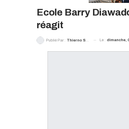
Ecole Barry Diawado
réagit
Le :
dimanche, 0
Publié Par :
Thierno Souleymane Diallo