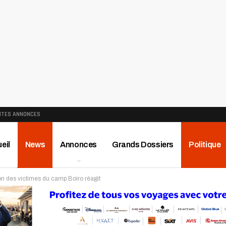
ITES ANNONCES
eil
News
Annonces
Grands Dossiers
Politique
on des victimes du camp Boiro réagit
ews
Publireportage
Région
Sport
Le Monde