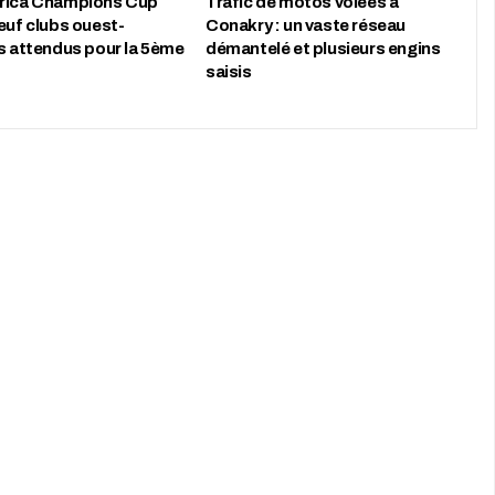
rica Champions Cup
Trafic de motos volées à
euf clubs ouest-
Conakry : un vaste réseau
ns attendus pour la 5ème
démantelé et plusieurs engins
saisis