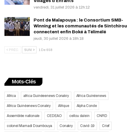
Villages d’Enfants
vendredi, 31 juillet 2026 à 12h:12
Pont de Malapouya : le Consortium SMB-
Winning et les communautés de Sintchirou
connectent enfin Boké à Télimélé
jeudi, 30 juillet 2026 à 18h:18
PRÉC.
SUIV.
1 De 658
Mots-Clés
Africa
africa Guinéeenews Conakry
Africa Guinéenews
Africa Guinéenews Conakry
Afrique
Alpha Conde
Assemblée nationale
CEDEAO
cellou dalein
CNRD
colonel Mamadi Doumbouya
Conakry
Covid-19
Crief