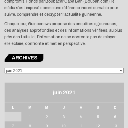
compromis. Fondé par Boubacar Caba Bah (Boubah.com), le
média s’est imposé comme une référence incontournable pour
suivre, comprendre et décrypter l’actualité guinéenne.
Chaque jour, Guineenews propose des enquêtes rigoureuses,
des analyses approfondies et des informations vérifiées, au plus
près des faits. Ici, l’information ne se contente pas de relayer :
elle éclaire, confronte et met en perspective.
ARCHIVES
ARCHIVES
juin 2021
L
M
M
J
V
S
D
1
2
3
4
5
6
7
8
9
10
11
12
13