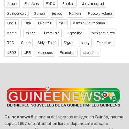
culture
Elections
FNDC
Football
gouvernement
Guineenews
Guinée
justice
Kankan
Kassory Fofana
Kindia
Labe
Lélouma
mali
Mamadi Doumbouya
Mamou
mines
N'zérékoré
Opposition
Premier ministre
RPG
Santé
Sidya Touré
Siguiri
slecg
Transition
UFDG
UFR
violences
Éducation
économie
Guineenews©
, pionnier de la presse en ligne en Guinée, incarne
depuis 1997 une information libre, indépendante et sans