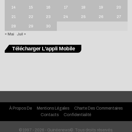
14
15
16
17
18
19
20
21
22
23
24
25
26
27
28
29
30
« Mai
Juil »
Télécharger L’appli Mobile
À Propos De
Mentions Légales
Charte Des Commentaires
Contacts
Confidentialité
©1997 - 2026 - Guinéenews©. Tous droits réservés.