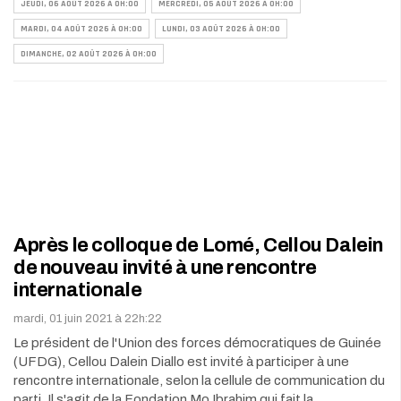
JEUDI, 06 AOÛT 2026 À 0H:00
MERCREDI, 05 AOÛT 2026 À 0H:00
MARDI, 04 AOÛT 2026 À 0H:00
LUNDI, 03 AOÛT 2026 À 0H:00
DIMANCHE, 02 AOÛT 2026 À 0H:00
Après le colloque de Lomé, Cellou Dalein
de nouveau invité à une rencontre
internationale
mardi, 01 juin 2021 à 22h:22
Le président de l'Union des forces démocratiques de Guinée
(UFDG), Cellou Dalein Diallo est invité à participer à une
rencontre internationale, selon la cellule de communication du
parti. Il s'agit de la Fondation Mo Ibrahim qui fait la…