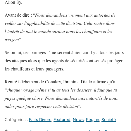
Aliou Sy.
Avant de dire : “
Nous demandons vraiment
aux
autorité
s
de
ve
i
lle
r
sur l’applicabilité de cette décision
. C
ela rentre dans
l’intérêt de tou
t
le monde surtout nous les chauffeurs et les
usagers
”.
Selon lui, ces barrages-là ne servent à rien car il y a tous les jours
des attaques alors que les agents de sécurité sont sensés protéger
les chauffeurs et leurs passagers.
Rentré faîchement de Conakry, Ibrahima Diallo affirme qu’à
“
chaqu
e voyage même si tu as tou
s
les dossiers
,
il faut que tu
payes quelque chose
. Nous
demandons aux autorités de nous
aider pour faire respecter cette décision
”.
Catégories :
Faits Divers
,
Featured
,
News
,
Région
,
Société