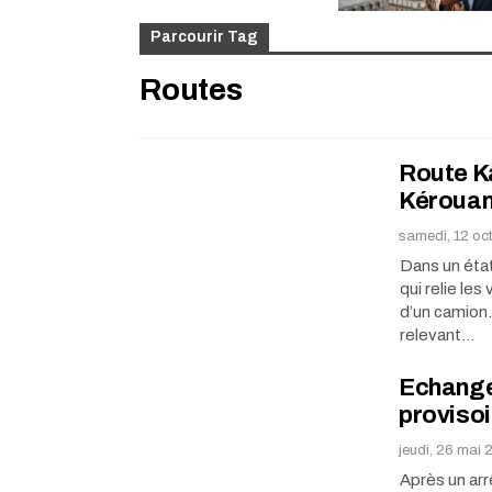
Parcourir Tag
Routes
Route Ka
Kérouané
samedi, 12 oc
Dans un éta
qui relie les
d’un camion.
relevant…
Echangeu
provisoi
jeudi, 26 mai 
Après un arr