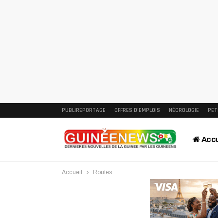
PUBLIREPORTAGE
OFFRES D’EMPLOIS
NÉCROLOGIE
PET
Accu
Accueil
Routes
Intervi