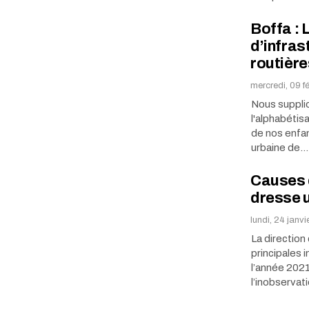
Boffa : 
d’infras
routière
mercredi, 09 f
Nous supplio
l'alphabétisa
de nos enfan
urbaine de…
Causes d
dresse u
lundi, 24 janv
La direction 
principales 
l’année 2021
l’inobservat