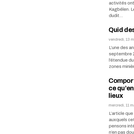
activités on
Kagbélen. Le
dudit…
Quid des
vendredi, 13 
L’une des a
septembre 20
l’étendue du
zones miniè
Comport
ce qu’en
lieux
mercredi, 11 m
L’article qu
auxquels cet
pensons inté
n’en pas dou