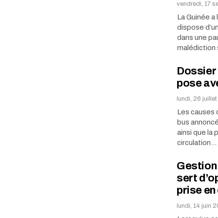
vendredi, 17 
La Guinée a 
dispose d’un
dans une pau
malédiction
Dossier 
pose av
lundi, 26 juill
Les causes d
bus annoncés
ainsi que la
circulation…
Gestion 
sert d’o
prise en
lundi, 14 juin 