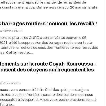
t effectivement repris sur le chantier de l’échangeur de
 constat a été fait par Guineenews ce jeudi 26 mai sur le site
 barrages routiers : coucou, les revoilà !
mai 2022 à 6h:06
nnonces phares du CNRD à son arrivée au pouvoir le 05
21, a été la suppression des barrages routiers sur toute
 territoire, en dehors de ceux des frontières terrestres et des
res. Cette mesure,…
ements sur la route Coyah-Kouroussa :
 disent des citoyens qui fréquentent les
ai 2022 à 7h:07
e nous avons consacré à faire état des quelques dangers
te route est confrontée, a suscité des réactions que nous
ressantes à évoquer ici. A nos yeux, ces interactions sont, à
ter, une…