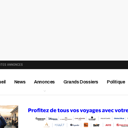
ITES ANNONCES
eil
News
Annonces
Grands Dossiers
Politique
ews
Publireportage
Région
Sport
Le Monde