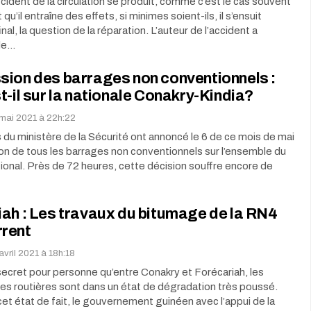
cident de la circulation se produit, comme c’est le cas souvent
qu’il entraîne des effets, si minimes soient-ils, il s’ensuit
inal, la question de la réparation. L’auteur de l’accident a
 de…
sion des barrages non conventionnels :
t-il sur la nationale Conakry-Kindia?
mai 2021 à 22h:22
 du ministère de la Sécurité ont annoncé le 6 de ce mois de mai
on de tous les barrages non conventionnels sur l’ensemble du
ational. Près de 72 heures, cette décision souffre encore de
ah : Les travaux du bitumage de la RN4
rent
vril 2021 à 18h:18
secret pour personne qu’entre Conakry et Forécariah, les
res routières sont dans un état de dégradation très poussé.
 cet état de fait, le gouvernement guinéen avec l’appui de la