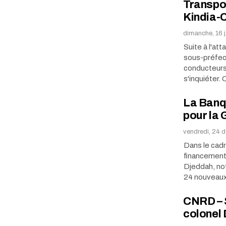
Transpor
Kindia-C
dimanche, 16 
Suite à l'at
sous-préfec
conducteurs
s'inquiéter.
La Banq
pour la 
vendredi, 24 
Dans le cadr
financement
Djeddah, not
24 nouveaux
CNRD – S
colonel