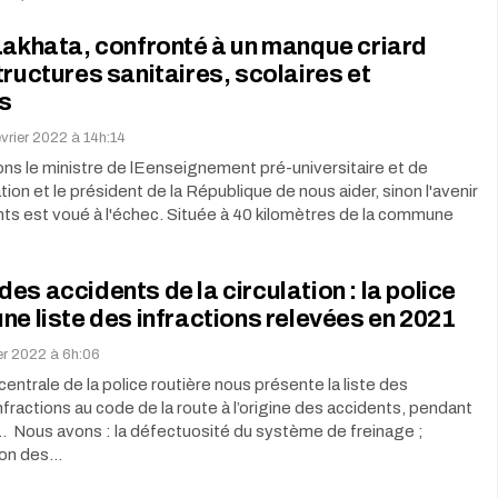
Lakhata, confronté à un manque criard
tructures sanitaires, scolaires et
s
évrier 2022 à 14h:14
ns le ministre de lEenseignement pré-universitaire et de
tion et le président de la République de nous aider, sinon l'avenir
ts est voué à l'échec. Située à 40 kilomètres de la commune
es accidents de la circulation : la police
ne liste des infractions relevées en 2021
ier 2022 à 6h:06
centrale de la police routière nous présente la liste des
infractions au code de la route à l’origine des accidents, pendant
. Nous avons : la défectuosité du système de freinage ;
ion des…