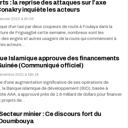
ts : la reprise des attaques sur l’axe
onakry inquiète les acteurs
janvier 2022 à 9h:09
taque d'un taxi par deux coupeurs de route à Foulaya dans la
ture de Friguiagbé cette semaine, nombreux sont les
 des engins et autres usagers de la route qui commencent à
 Ces acteurs…
ue Islamique approuve des financements
Guinée (Communiqué officiel)
décembre 2021 à 19h:19
e d'une augmentation significative de ses opérations de
, la Banque islamique de développement (BID), basée à
ée AAA, a approuvé près de 1,6 milliard de dollars pour financer
 projets de…
ecteur minier : Ce discours fort du
 Doumbouya