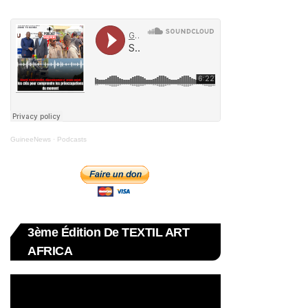
GuineeNews
·
Podcasts
3ème Édition De TEXTIL ART
AFRICA