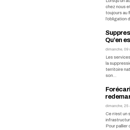
Lorsqu’un ac
chez nous et 
toujours au f
l’obligation
Suppres
Qu’en es
dimanche, 09 
Les services
la suppressi
territoire n
son…
Forécari
redemar
dimanche, 25 a
Ce n’est un 
infrastructu
Pour pallier