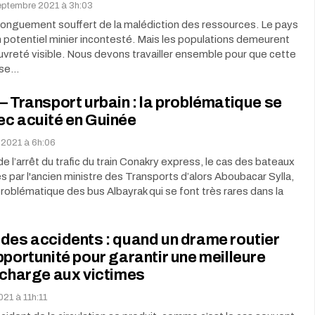
septembre 2021 à 3h:03
longuement souffert de la malédiction des ressources. Le pays
 potentiel minier incontesté. Mais les populations demeurent
vreté visible. Nous devons travailler ensemble pour que cette
 se…
– Transport urbain : la problématique se
ec acuité en Guinée
et 2021 à 6h:06
e l’arrêt du trafic du train Conakry express, le cas des bateaux
 par l'ancien ministre des Transports d’alors Aboubacar Sylla,
 problématique des bus Albayrak qui se font très rares dans la
des accidents : quand un drame routier
pportunité pour garantir une meilleure
 charge aux victimes
2021 à 11h:11