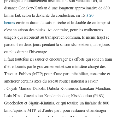
privilégié confortablement installé dans son véhicule 4×4, la
distance Conakry-Kankan d’une longueur approximative de 630
km se fait, selon la dextérité du conducteur, en 15
à 20
heures
environ durant la saison sèche et le double de ce temps si
c’est en saison des pluies. Au contraire, pour les malheureux
usagers qui recourent au transport en commun, le même trajet se
parcourt en deux jours pendant la saison sèche et en quatre jours
ou plus durant l’hivernage.
Il faut toutefois ici saluer et encourager les efforts qui sont en train
d’être fournis par le gouvernement et son ministère chargé des
Travaux Publics (MTP) pour d’une part, réhabiliter, construire et
améliorer certains axes du réseau routier national à savoir
: Coyah-Mamou-Dabola; Dabola-Kouroussa; kanakan-Mandian,
Lola-N’zo; Gueckedou-Kondembadou; Kissidoudou (Pk63)-
Gueckedou et Siguiri-Kintinia, ce qui totalise un linéaire de 800
km d’après le MTP, et d’autre part, pour restaurer et aménager