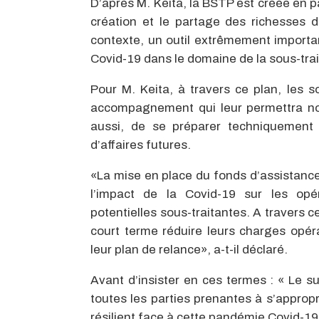
D’après M. Keita, la BSTP est créée en par
création et le partage des richesses 
contexte, un outil extrêmement importa
Covid-19 dans le domaine de la sous-trait
Pour M. Keita, à travers ce plan, les so
accompagnement qui leur permettra non
aussi, de se préparer techniquement 
d’affaires futures.
«La mise en place du fonds d’assistan
l’impact de la Covid-19 sur les opér
potentielles sous-traitantes. A travers
court terme réduire leurs charges opér
leur plan de relance», a-t-il déclaré.
Avant d’insister en ces termes : « Le
toutes les parties prenantes à s’appropr
résilient face à cette pandémie Covid-19