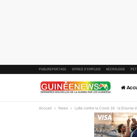
PUBLIREPORTAGE
OFFRES D’EMPLOIS
NÉCROLOGIE
PET
Accu
Accueil
News
Lutte contre la Covid-19 : la Bourse 
Intervi