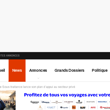
ITES ANNONCES
eil
News
Annonces
Grands Dossiers
Politique
de Sous-traitance lance son plan d’appui au secteur privé
ews
Publireportage
Région
Sport
Le Monde