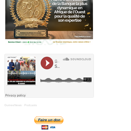
GuineeNews
·
Podcasts