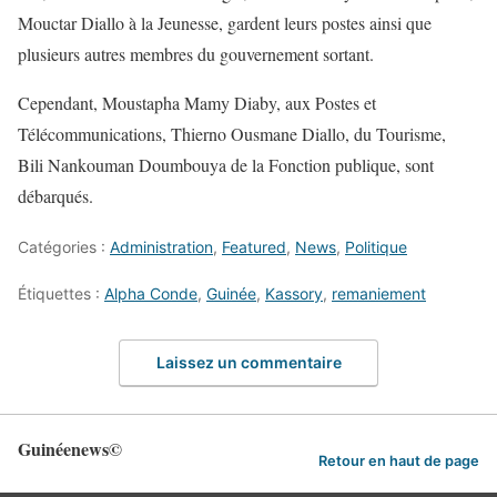
Mouctar Diallo à la Jeunesse, gardent leurs postes ainsi que
plusieurs autres membres du gouvernement sortant.
Cependant, Moustapha Mamy Diaby, aux Postes et
Télécommunications, Thierno Ousmane Diallo, du Tourisme,
Bili Nankouman Doumbouya de la Fonction publique, sont
débarqués.
Catégories :
Administration
,
Featured
,
News
,
Politique
Étiquettes :
Alpha Conde
,
Guinée
,
Kassory
,
remaniement
Laissez un commentaire
Guinéenews©
Retour en haut de page